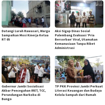
Datangi Lurah Rawasari, Warga
Aksi Sigap Dinas Sosial
Sampaikan Mosi Kinerja Ketua
Palembang Evakuasi ‘Pria
RT 05
Bersorban’ Viral, Utamakan
Kemanusiaan Tanpa Ribet
Administrasi
Gubernur Jambi Sosialisasi
TP PKK Provinsi Jambi Perkuat
Akbar Pencegahan IRET, TCC,
Literasi Keuangan dan Budaya
Perundungan Narkoba di
Kelola Sampah dari Rumah
Bungo