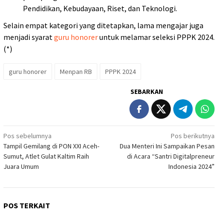
Pendidikan, Kebudayaan, Riset, dan Teknologi.
Selain empat kategori yang ditetapkan, lama mengajar juga
menjadi syarat
guru honorer
untuk melamar seleksi PPPK 2024.
(*)
guru honorer
Menpan RB
PPPK 2024
SEBARKAN
Navigasi
Pos sebelumnya
Pos berikutnya
Tampil Gemilang di PON XXI Aceh-
Dua Menteri Ini Sampaikan Pesan
pos
Sumut, Atlet Gulat Kaltim Raih
di Acara “Santri Digitalpreneur
Juara Umum
Indonesia 2024”
POS TERKAIT