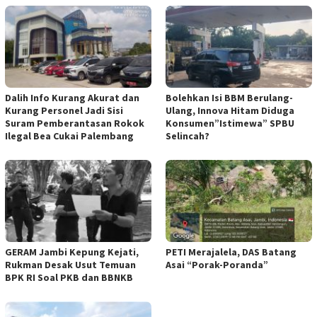
Dalih Info Kurang Akurat dan
Bolehkan Isi BBM Berulang-
Kurang Personel Jadi Sisi
Ulang, Innova Hitam Diduga
Suram Pemberantasan Rokok
Konsumen”Istimewa” SPBU
Ilegal Bea Cukai Palembang
Selincah?
GERAM Jambi Kepung Kejati,
PETI Merajalela, DAS Batang
Rukman Desak Usut Temuan
Asai “Porak-Poranda”
BPK RI Soal PKB dan BBNKB