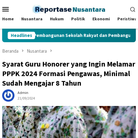
Loncat
Menu
ke
Mobile
konten
Home
Nusantara
Hukum
Politik
Ekonomi
Peristiwa
u Lokasi Pembangunan Sekolah Rakyat dan Pembangunan BTN Bu
Headlines
Beranda
Nusantara
Syarat Guru Honorer yang Ingin Melamar
PPPK 2024 Formasi Pengawas, Minimal
Sudah Mengajar 8 Tahun
Admin
21/09/2024