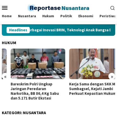
Loncat
Menu
ke
Mobile
konten
Home
Nusantara
Hukum
Politik
Ekonomi
Peristiwa
den Tinjau Berbagai Inovasi BRIN, Teknologi Anak Bangsa Dipamer
Headlines
HUKUM
«
»
Bareskrim Polri Ungkap
Kerja Sama dengan SKK Migas
Jaringan Peredaran
Sumbagsel, Kejati Jambi
Narkotika, BB 86,4 Kg Sabu
Perkuat Kepastian Hukum
dan 5.171 Butir Ekstasi
KATEGORI:
NUSANTARA