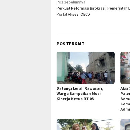
Navigasi
Pos sebelumnya
Perkuat Reformasi Birokrasi, Pemerintah 
pos
Portal Aksesi OECD
POS TERKAIT
Datangi Lurah Rawasari,
Aksi 
Warga Sampaikan Mosi
Pale
Kinerja Ketua RT 05
Bers
Kema
Admi