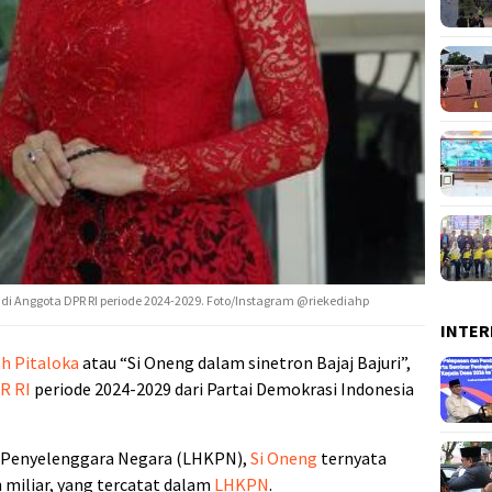
jadi Anggota DPR RI periode 2024-2029. Foto/Instagram @riekediahp
INTER
ah Pitaloka
atau “Si Oneng dalam sinetron Bajaj Bajuri”,
R RI
periode 2024-2029 dari Partai Demokrasi Indonesia
 Penyelenggara Negara (LHKPN),
Si Oneng
ternyata
miliar, yang tercatat dalam
LHKPN
.