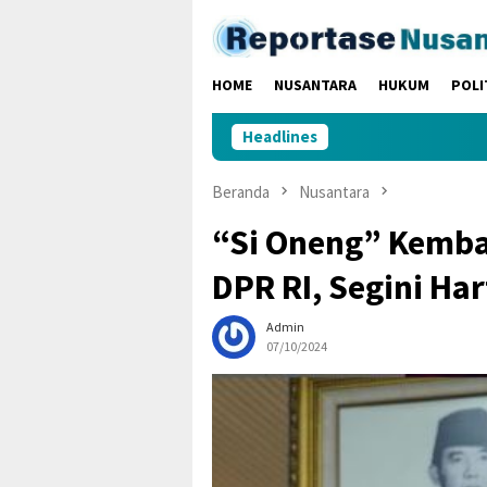
Loncat
ke
konten
HOME
NUSANTARA
HUKUM
POLI
Headlines
Da
Beranda
Nusantara
“Si Oneng” Kembal
DPR RI, Segini Ha
Admin
07/10/2024