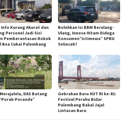
h Info Kurang Akurat dan
Bolehkan Isi BBM Berulang-
ng Personel Jadi Sisi
Ulang, Innova Hitam Diduga
m Pemberantasan Rokok
Konsumen”Istimewa” SPBU
al Bea Cukai Palembang
Selincah?
 Merajalela, DAS Batang
Gebrakan Baru HUT RI ke-81:
 “Porak-Poranda”
Festival Perahu Bidar
Palembang Bakal Jajal
Lintasan Baru