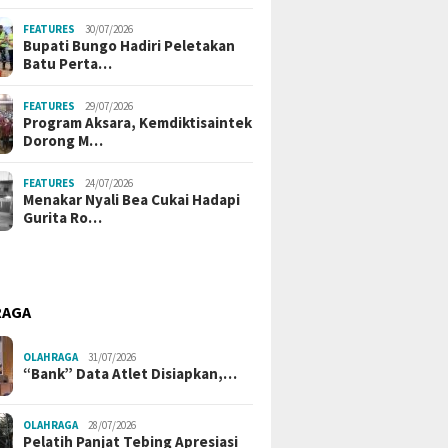
FEATURES
30/07/2026
Bupati Bungo Hadiri Peletakan
Batu Perta…
FEATURES
29/07/2026
Program Aksara, Kemdiktisaintek
Dorong M…
FEATURES
24/07/2026
Menakar Nyali Bea Cukai Hadapi
Gurita Ro…
RAGA
OLAHRAGA
31/07/2026
“Bank” Data Atlet Disiapkan,…
OLAHRAGA
28/07/2026
Pelatih Panjat Tebing Apresiasi