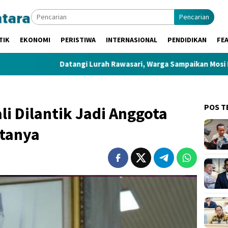
Pencarian
TIK
EKONOMI
PERISTIWA
INTERNASIONAL
PENDIDIKAN
FE
tangi Lurah Rawasari, Warga Sampaikan Mosi Kinerja Ketua RT 05
POS T
i Dilantik Jadi Anggota
rtanya