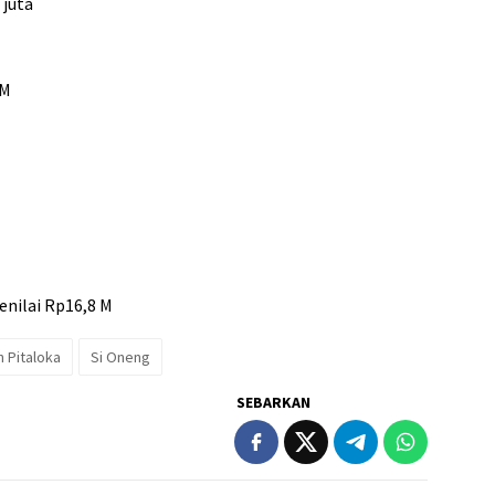
 juta
 M
enilai Rp16,8 M
h Pitaloka
Si Oneng
SEBARKAN