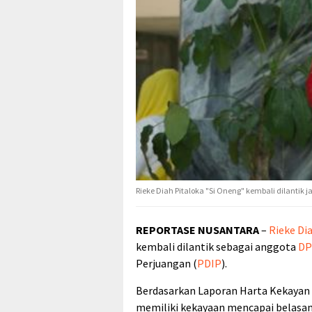
Rieke Diah Pitaloka "Si Oneng" kembali dilantik 
REPORTASE NUSANTARA
–
Rieke Di
kembali dilantik sebagai anggota
DP
Perjuangan (
PDIP
).
Berdasarkan Laporan Harta Kekayan
memiliki kekayaan mencapai belasan 