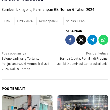
Sumber: bkn.go.id, Permenpan RB Nomor 6 Tahun 2024
BKN
CPNS 2024
Kemenpan RB
seleksi CPNS
SEBARKAN
Navigasi
Pos sebelumnya
Pos berikutnya
Baleno Jadi yang Terlaris,
Hampir 1 Juta, Pemilih di Provinsi
pos
Penjualan Suzuki Membaik di Juli
Jambi Didominasi Generasi Milenial
2024, Naik 9 Persen
POS TERKAIT