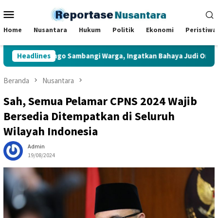
Loncat
Menu
ke
Mobile
konten
Home
Nusantara
Hukum
Politik
Ekonomi
Peristiwa
ara Bungo Sambangi Warga, Ingatkan Bahaya Judi Online dan Pi
Headlines
Beranda
Nusantara
Sah, Semua Pelamar CPNS 2024 Wajib
Bersedia Ditempatkan di Seluruh
Wilayah Indonesia
Admin
19/08/2024