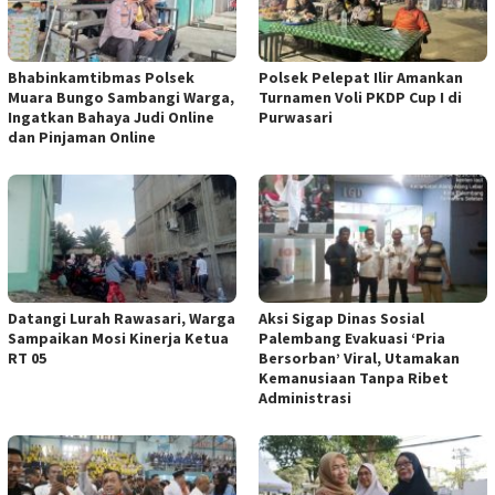
Bhabinkamtibmas Polsek
Polsek Pelepat Ilir Amankan
Muara Bungo Sambangi Warga,
Turnamen Voli PKDP Cup I di
Ingatkan Bahaya Judi Online
Purwasari
dan Pinjaman Online
Datangi Lurah Rawasari, Warga
Aksi Sigap Dinas Sosial
Sampaikan Mosi Kinerja Ketua
Palembang Evakuasi ‘Pria
RT 05
Bersorban’ Viral, Utamakan
Kemanusiaan Tanpa Ribet
Administrasi