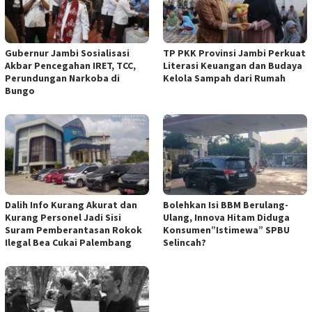
Gubernur Jambi Sosialisasi
TP PKK Provinsi Jambi Perkuat
Akbar Pencegahan IRET, TCC,
Literasi Keuangan dan Budaya
Perundungan Narkoba di
Kelola Sampah dari Rumah
Bungo
Dalih Info Kurang Akurat dan
Bolehkan Isi BBM Berulang-
Kurang Personel Jadi Sisi
Ulang, Innova Hitam Diduga
Suram Pemberantasan Rokok
Konsumen”Istimewa” SPBU
Ilegal Bea Cukai Palembang
Selincah?