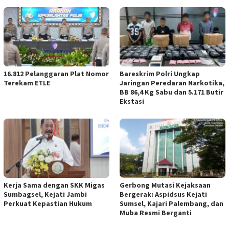
16.812 Pelanggaran Plat Nomor
Bareskrim Polri Ungkap
Terekam ETLE
Jaringan Peredaran Narkotika,
BB 86,4 Kg Sabu dan 5.171 Butir
Ekstasi
Kerja Sama dengan SKK Migas
Gerbong Mutasi Kejaksaan
Sumbagsel, Kejati Jambi
Bergerak: Aspidsus Kejati
Perkuat Kepastian Hukum
Sumsel, Kajari Palembang, dan
Muba Resmi Berganti