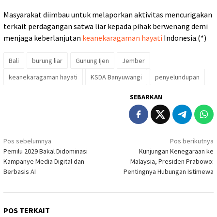
Masyarakat diimbau untuk melaporkan aktivitas mencurigakan
terkait perdagangan satwa liar kepada pihak berwenang demi
menjaga keberlanjutan
keanekaragaman hayati
Indonesia.(*)
Bali
burung liar
Gunung Ijen
Jember
keanekaragaman hayati
KSDA Banyuwangi
penyelundupan
SEBARKAN
Navigasi
Pos sebelumnya
Pos berikutnya
Pemilu 2029 Bakal Didominasi
Kunjungan Kenegaraan ke
pos
Kampanye Media Digital dan
Malaysia, Presiden Prabowo:
Berbasis AI
Pentingnya Hubungan Istimewa
POS TERKAIT