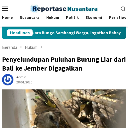
Loncat
Menu
ke
Mobile
konten
Home
Nusantara
Hukum
Politik
Ekonomi
Peristiwa
olsek Muara Bungo Sambangi Warga, Ingatkan Bahaya Judi Onlin
Headlines
Beranda
Hukum
Penyelundupan Puluhan Burung Liar dari
Bali ke Jember Digagalkan
Admin
28/01/2025