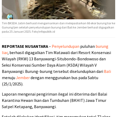
Tim BKSDA Jatim berhasil mengamankan dan melepasliarkan 66 ekor burung liar ke
Gunung Ijen setelah penyelundupan burung dari Bali ke Jember berhasil digagalkan
pada 25 Januari 2025. Foto/infopublik.id
REPORTASE NUSANTARA
–
Penyelundupan
puluhan
burung
liar
, berhasil digagalkan Tim Matawali dari Resort Konservasi
Wilayah (RKW) 13 Banyuwangi-Situbondo-Bondowoso dan
Seksi Konservasi Sumber Daya Alam (KSDA) Wilayah V
Banyuwangi. Burung-burung tersebut diselundupkan dari
Bali
menuju
Jember
dengan menggunakan bus pada Sabtu
(25/1/2025).
Laporan mengenai pengiriman ilegal ini diterima dari Balai
Karantina Hewan Ikan dan Tumbuhan (BKHIT) Jawa Timur
Satpel Ketapang, Banyuwangi.
Setelah dilakukan identifikasi, tim menemukan total 72 ekor