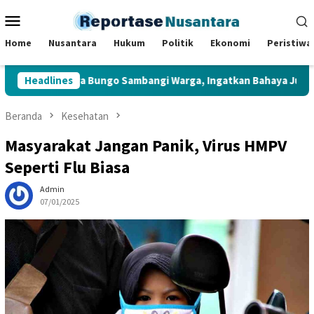
Loncat
Menu
ke
Mobile
konten
Home
Nusantara
Hukum
Politik
Ekonomi
Peristiwa
k Muara Bungo Sambangi Warga, Ingatkan Bahaya Judi Online da
Headlines
Beranda
Kesehatan
Masyarakat Jangan Panik, Virus HMPV
Seperti Flu Biasa
Admin
07/01/2025