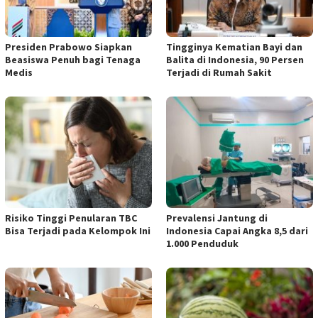
Presiden Prabowo Siapkan
Tingginya Kematian Bayi dan
Beasiswa Penuh bagi Tenaga
Balita di Indonesia, 90 Persen
Medis
Terjadi di Rumah Sakit
Risiko Tinggi Penularan TBC
Prevalensi Jantung di
Bisa Terjadi pada Kelompok Ini
Indonesia Capai Angka 8,5 dari
1.000 Penduduk