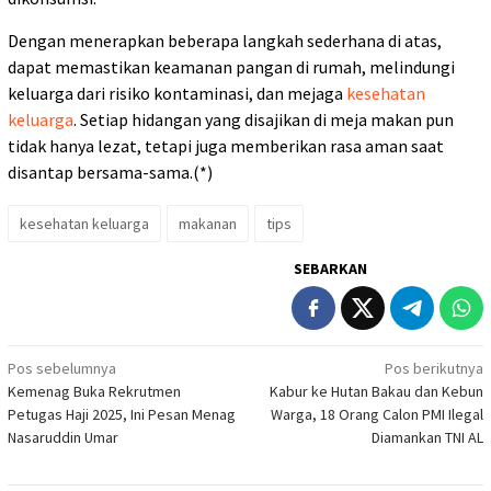
Dengan menerapkan beberapa langkah sederhana di atas,
dapat memastikan keamanan pangan di rumah, melindungi
keluarga dari risiko kontaminasi, dan mejaga
kesehatan
keluarga
. Setiap hidangan yang disajikan di meja makan pun
tidak hanya lezat, tetapi juga memberikan rasa aman saat
disantap bersama-sama.(*)
kesehatan keluarga
makanan
tips
SEBARKAN
Navigasi
Pos sebelumnya
Pos berikutnya
Kemenag Buka Rekrutmen
Kabur ke Hutan Bakau dan Kebun
pos
Petugas Haji 2025, Ini Pesan Menag
Warga, 18 Orang Calon PMI Ilegal
Nasaruddin Umar
Diamankan TNI AL