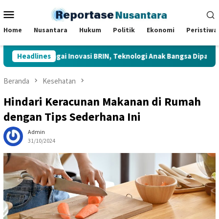
Loncat
Menu
ke
Mobile
konten
Home
Nusantara
Hukum
Politik
Ekonomi
Peristiwa
u Berbagai Inovasi BRIN, Teknologi Anak Bangsa Dipamerkan di Is
Headlines
Beranda
Kesehatan
Hindari Keracunan Makanan di Rumah
dengan Tips Sederhana Ini
Admin
31/10/2024