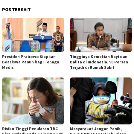
POS TERKAIT
Presiden Prabowo Siapkan
Tingginya Kematian Bayi dan
Beasiswa Penuh bagi Tenaga
Balita di Indonesia, 90 Persen
Medis
Terjadi di Rumah Sakit
Risiko Tinggi Penularan TBC
Masyarakat Jangan Panik,
Bisa Terjadi pada Kelompok Ini
Virus HMPV Seperti Flu Biasa