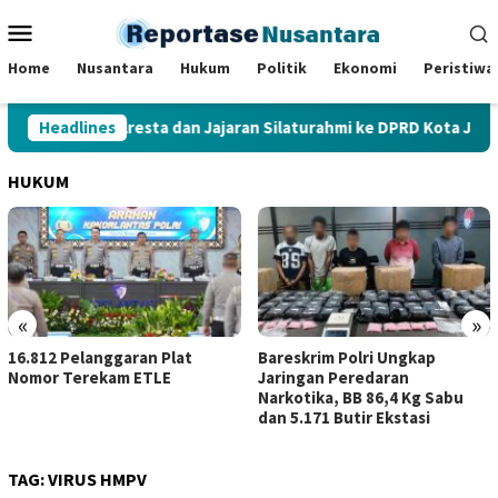
Loncat
Menu
ke
Mobile
konten
Home
Nusantara
Hukum
Politik
Ekonomi
Peristiwa
Headlines
Kapolresta dan Jajaran Silaturahmi ke DPRD Kota Jambi
HUKUM
«
»
garan Plat
Bareskrim Polri Ungkap
Kerja Sama d
m ETLE
Jaringan Peredaran
Sumbagsel, Ke
Narkotika, BB 86,4 Kg Sabu
Perkuat Kepa
dan 5.171 Butir Ekstasi
TAG:
VIRUS HMPV