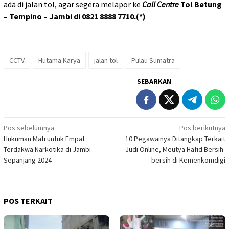
ada di jalan tol, agar segera melapor ke
Call Centre
Tol Betung
– Tempino – Jambi di 0821 8888 7710.(*)
CCTV
Hutama Karya
jalan tol
Pulau Sumatra
SEBARKAN
Navigasi
Pos sebelumnya
Pos berikutnya
Hukuman Mati untuk Empat
10 Pegawainya Ditangkap Terkait
pos
Terdakwa Narkotika di Jambi
Judi Online, Meutya Hafid Bersih-
Sepanjang 2024
bersih di Kemenkomdigi
POS TERKAIT