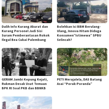
Dalih Info Kurang Akurat dan
Bolehkan Isi BBM Berulang-
Kurang Personel Jadi Sisi
Ulang, Innova Hitam Diduga
Suram Pemberantasan Rokok
Konsumen”Istimewa” SPBU
Ilegal Bea Cukai Palembang
Selincah?
GERAM Jambi Kepung Kejati,
PETI Merajalela, DAS Batang
Rukman Desak Usut Temuan
Asai “Porak-Poranda”
BPK RI Soal PKB dan BBNKB