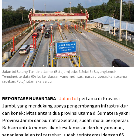
Jalan tol Betung-Tempino-Jambi (Betajam) seksi 3 Seksi 3 (Bayung Lencir -
Tempino), terdata 60 ribu kendaraan yang melintas., pascadioperasikan selama
sepekan. Foto/hutamakarya.com
REPORTASE NUSANTARA
–
Jalan tol
pertama di Provinsi
Jambi, yang mendukung upaya pengembangan infrastruktur
dan konektivitas antara dua provinsi utama di Sumatera yakni
Provinsi Jambi dan Sumatra Selatan, sudah mulai beroperasi.
Bahkan untuk memastikan keselamatan dan kenyamanan,
sepanjang jalan tol tersebut, sudah terintegrasi dengan 66