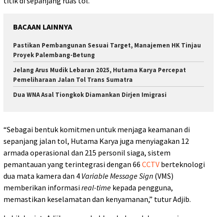
titik di sepanjang ruas tol.
BACAAN LAINNYA
Pastikan Pembangunan Sesuai Target, Manajemen HK Tinjau
Proyek Palembang-Betung
Jelang Arus Mudik Lebaran 2025, Hutama Karya Percepat
Pemeliharaan Jalan Tol Trans Sumatra
Dua WNA Asal Tiongkok Diamankan Dirjen Imigrasi
“Sebagai bentuk komitmen untuk menjaga keamanan di
sepanjang jalan tol, Hutama Karya juga menyiagakan 12
armada operasional dan 215 personil siaga, sistem
pemantauan yang terintegrasi dengan 66
CCTV
berteknologi
dua mata kamera dan 4
Variable Message Sign
(VMS)
memberikan informasi
real-time
kepada pengguna,
memastikan keselamatan dan kenyamanan,” tutur Adjib.