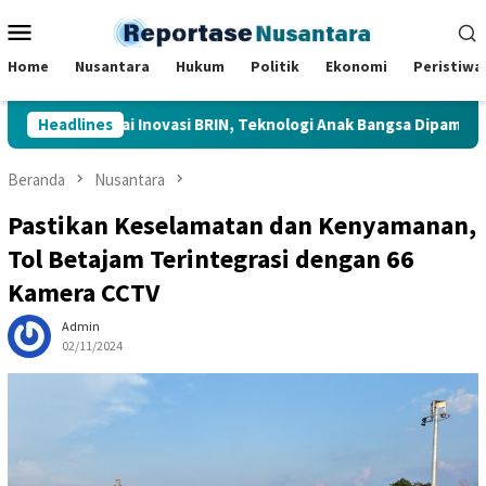
Loncat
Menu
ke
Mobile
konten
Home
Nusantara
Hukum
Politik
Ekonomi
Peristiwa
 Berbagai Inovasi BRIN, Teknologi Anak Bangsa Dipamerkan di Ist
Headlines
Beranda
Nusantara
Pastikan Keselamatan dan Kenyamanan,
Tol Betajam Terintegrasi dengan 66
Kamera CCTV
Admin
02/11/2024