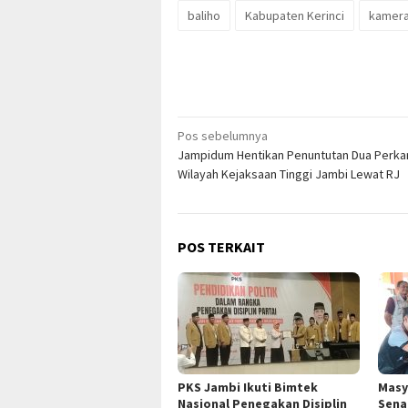
baliho
Kabupaten Kerinci
kamera
Navigasi
Pos sebelumnya
Jampidum Hentikan Penuntutan Dua Perkar
pos
Wilayah Kejaksaan Tinggi Jambi Lewat RJ
POS TERKAIT
PKS Jambi Ikuti Bimtek
Masy
Nasional Penegakan Disiplin
Sena