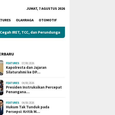
JUMAT, 7 AGUSTUS 2026
ATURES
OLAHRAGA
OTOMOTIF
dan Perundungan
Gubernur Tinjau Lokasi Pembangunan S
ERBARU
FEATURES
07/08/2026
Kapolresta dan Jajaran
Silaturahmi ke DP…
FEATURES
04/08/2026
Presiden Instruksikan Percepat
Penangana…
FEATURES
04/08/2026
Hukum Tak Tunduk pada
Persepsi: Kritik M…