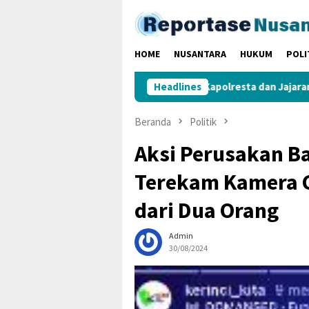
Loncat
ke
konten
HOME
NUSANTARA
HUKUM
POLI
erkan di Istana
Kapolresta dan Jajaran Silaturahmi ke D
Headlines
Beranda
Politik
Aksi Perusakan Ba
Terekam Kamera C
dari Dua Orang
Admin
30/08/2024