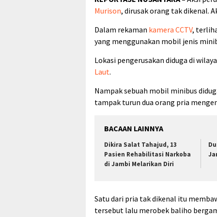
Murison
, dirusak orang tak dikenal.
Dalam rekaman
kamera CCTV
, terli
yang menggunakan mobil jenis minib
Lokasi pengerusakan diduga di wila
Laut
.
Nampak sebuah mobil minibus diduga A
tampak turun dua orang pria mengen
BACAAN LAINNYA
Dikira Salat Tahajud, 13
Du
Pasien Rehabilitasi Narkoba
Ja
di Jambi Melarikan Diri
Satu dari pria tak dikenal itu memba
tersebut lalu merobek baliho berg