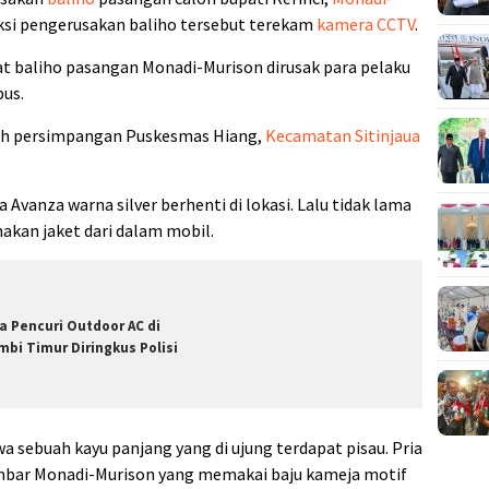
 Aksi pengerusakan baliho tersebut terekam
kamera CCTV
.
hat baliho pasangan Monadi-Murison dirusak para pelaku
us.
yah persimpangan Puskesmas Hiang,
Kecamatan Sitinjaua
vanza warna silver berhenti di lokasi. Lalu tidak lama
akan jaket dari dalam mobil.
a Pencuri Outdoor AC di
mbi Timur Diringkus Polisi
wa sebuah kayu panjang yang di ujung terdapat pisau. Pria
ambar Monadi-Murison yang memakai baju kameja motif