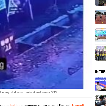
INTER
sak orang tak dikenal dan terekam kamera CCTV.
usakan
baliho
pasangan calon bupati Kerinci,
Monadi-