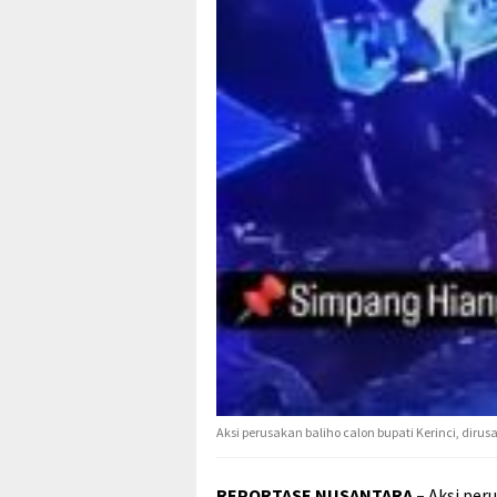
Aksi perusakan baliho calon bupati Kerinci, diru
REPORTASE NUSANTARA –
Aksi per