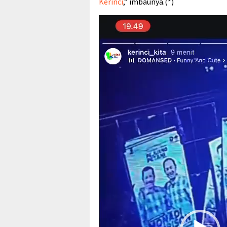
Kerinci
,” imbaunya.(*)
Pemutar
Video