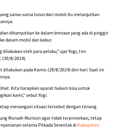
 yang sama-sama turun dari mobil itu melanjutkan
annya.
ian dihanyutkan ke dalam drenase yang ada di pinggir
 ke dalam mobil dan kabur.
dilakukan oleh para pelaku,” ujar Yogi, tim
 (30/8/2024).
t dilakukan pada Kamis (29/8/2024) dini hari. Saat ini
nnya.
rlihat. Kita harapkan aparat hukum bisa untuk
gikan kami,” sebut Yogi.
a tetap menangani situasi tersebut dengan tenang.
g Monadi-Murison agar tidak terprovokasi, tetap
nyamanan selama Pilkada Serentak di
Kabupaten