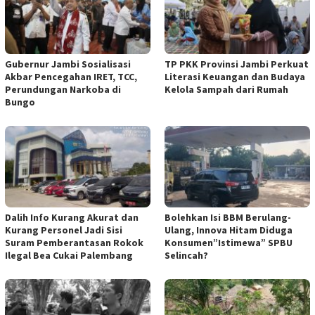
Gubernur Jambi Sosialisasi
TP PKK Provinsi Jambi Perkuat
Akbar Pencegahan IRET, TCC,
Literasi Keuangan dan Budaya
Perundungan Narkoba di
Kelola Sampah dari Rumah
Bungo
Dalih Info Kurang Akurat dan
Bolehkan Isi BBM Berulang-
Kurang Personel Jadi Sisi
Ulang, Innova Hitam Diduga
Suram Pemberantasan Rokok
Konsumen”Istimewa” SPBU
Ilegal Bea Cukai Palembang
Selincah?