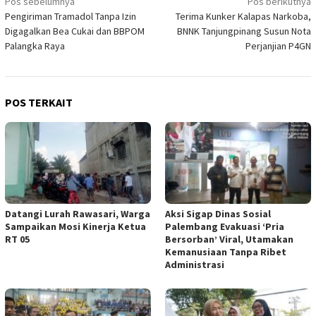
Navigasi
Pos sebelumnya
Pos berikutnya
Pengiriman Tramadol Tanpa Izin
Terima Kunker Kalapas Narkoba,
pos
Digagalkan Bea Cukai dan BBPOM
BNNK Tanjungpinang Susun Nota
Palangka Raya
Perjanjian P4GN
POS TERKAIT
Datangi Lurah Rawasari, Warga
Aksi Sigap Dinas Sosial
Sampaikan Mosi Kinerja Ketua
Palembang Evakuasi ‘Pria
RT 05
Bersorban’ Viral, Utamakan
Kemanusiaan Tanpa Ribet
Administrasi