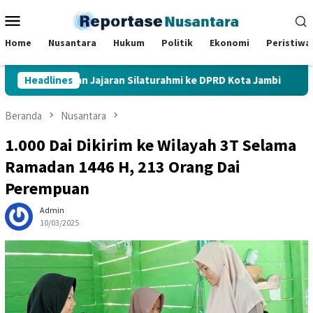
Loncat
Menu
ke
Mobile
konten
Home
Nusantara
Hukum
Politik
Ekonomi
Peristiwa
olresta dan Jajaran Silaturahmi ke DPRD Kota Jambi
Headlines
Seko
Beranda
Nusantara
1.000 Dai Dikirim ke Wilayah 3T Selama
Ramadan 1446 H, 213 Orang Dai
Perempuan
Admin
10/03/2025