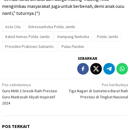
mengimbau masyarakat juga untuk berbenah, demi anak cucu
nanti,” tuturnya.(*)
Asta Cita
Ditresnarkoba Polda Jambi
Kabid Humas Polda Jambi
Kampung Narkoba
Polda Jambi
Presiden Prabowo Subianto
Pulau Pandan
SEBARKAN
Navigasi
Pos sebelumnya
Pos berikutnya
Guru MAN 2 Gresik Raih Prestasi
Tiga Nagari di Sumatera Barat Raih
pos
Guru Madrasah Aliyah Inspiratif
Prestasi di Tingkat Nasional
2024
POS TERKAIT