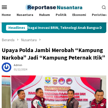
Loncat
Menu
ke
Mobile
konten
Home
Nusantara
Hukum
Politik
Ekonomi
Peristiwa
injau Berbagai Inovasi BRIN, Teknologi Anak Bangsa Dipamerkan d
Headlines
Beranda
Nusantara
Upaya Polda Jambi Merobah “Kampung
Narkoba” Jadi “Kampung Peternak Itik”
Admin
01/12/2024