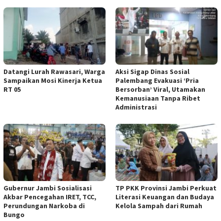
Datangi Lurah Rawasari, Warga
Aksi Sigap Dinas Sosial
Sampaikan Mosi Kinerja Ketua
Palembang Evakuasi ‘Pria
RT 05
Bersorban’ Viral, Utamakan
Kemanusiaan Tanpa Ribet
Administrasi
Gubernur Jambi Sosialisasi
TP PKK Provinsi Jambi Perkuat
Akbar Pencegahan IRET, TCC,
Literasi Keuangan dan Budaya
Perundungan Narkoba di
Kelola Sampah dari Rumah
Bungo