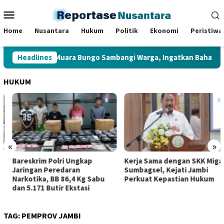
Loncat
Menu
ke
Mobile
konten
Home
Nusantara
Hukum
Politik
Ekonomi
Peristiwa
mas Polsek Muara Bungo Sambangi Warga, Ingatkan Bahaya Judi O
Headlines
HUKUM
«
»
Bareskrim Polri Ungkap
Kerja Sama dengan SKK Migas
Jaringan Peredaran
Sumbagsel, Kejati Jambi
Narkotika, BB 86,4 Kg Sabu
Perkuat Kepastian Hukum
dan 5.171 Butir Ekstasi
TAG:
PEMPROV JAMBI