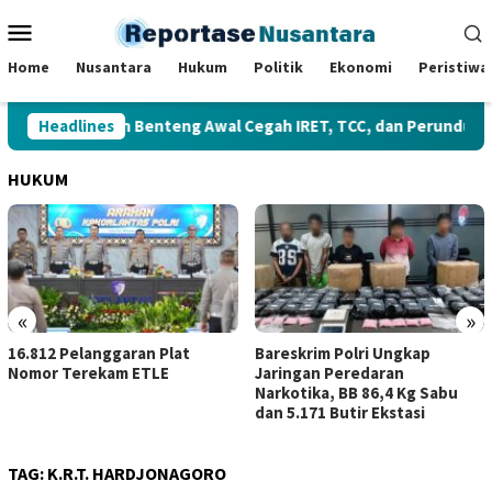
Loncat
Menu
ke
Mobile
konten
Home
Nusantara
Hukum
Politik
Ekonomi
Peristiwa
Headlines
Sekolah Benteng Awal Cegah IRET, TCC, dan Perundungan
HUKUM
«
»
langgaran Plat
Bareskrim Polri Ungkap
Kerja Sam
rekam ETLE
Jaringan Peredaran
Sumbagsel
Narkotika, BB 86,4 Kg Sabu
Perkuat 
dan 5.171 Butir Ekstasi
TAG:
K.R.T. HARDJONAGORO