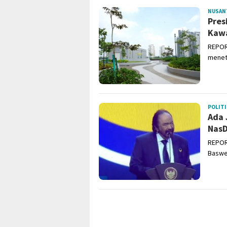
NUSAN
Pres
Kawa
REPOR
menet
POLITI
Ada 
Nas
REPOR
Baswe