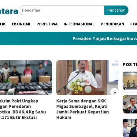
Pencarian
TIK
EKONOMI
PERISTIWA
INTERNASIONAL
PENDIDIKAN
FE
Presiden Tinjau Berbagai Inovasi BRI
POS T
»
erja Sama dengan SKK
Gerbong Mutasi Kejaksaan
Roc
igas Sumbagsel, Kejati
Bergerak: Aspidsus Kejati
Po
ambi Perkuat Kepastian
Sumsel, Kajari Palembang,
TP
ukum
dan Muba Resmi Berganti
Hu