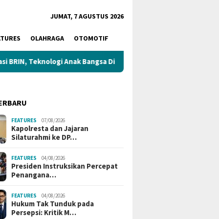
JUMAT, 7 AGUSTUS 2026
ATURES
OLAHRAGA
OTOMOTIF
N, Teknologi Anak Bangsa Dipamerkan di Istana
Kapolrest
ERBARU
FEATURES
07/08/2026
Kapolresta dan Jajaran
Silaturahmi ke DP…
FEATURES
04/08/2026
ky Chandra Apresiasi
Kapolda Jambi Serahkan Bayi
Lima
Presiden Instruksikan Percepat
lda Jambi Ungkap Dugaan
Delapan Bulan Korban TPPO
Ters
Penangana…
PO Bayi, Desak Proses
ke Ibu Kandung
Pers
kum Tuntas
FEATURES
04/08/2026
Hukum Tak Tunduk pada
Persepsi: Kritik M…