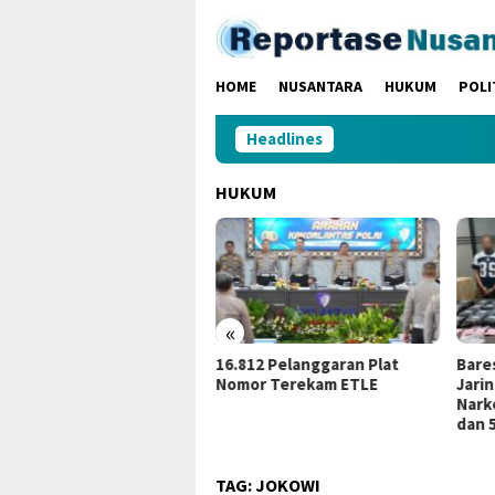
Loncat
ke
konten
HOME
NUSANTARA
HUKUM
POLI
Headlines
HUKUM
«
16.812 Pelanggaran Plat
Bareskrim Polri Ungkap
K
Nomor Terekam ETLE
Jaringan Peredaran
M
Narkotika, BB 86,4 Kg Sabu
J
dan 5.171 Butir Ekstasi
H
TAG:
JOKOWI