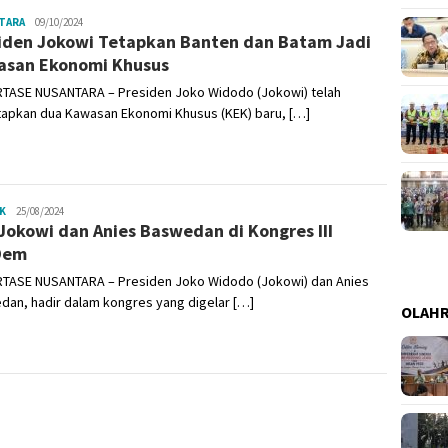
TARA
Admin
09/10/2024
iden Jokowi Tetapkan Banten dan Batam Jadi
san Ekonomi Khusus
TASE NUSANTARA – Presiden Joko Widodo (Jokowi) telah
apkan dua Kawasan Ekonomi Khusus (KEK) baru, […]
K
Admin
25/08/2024
Jokowi dan Anies Baswedan di Kongres III
Dem
TASE NUSANTARA – Presiden Joko Widodo (Jokowi) dan Anies
dan, hadir dalam kongres yang digelar […]
OLAH