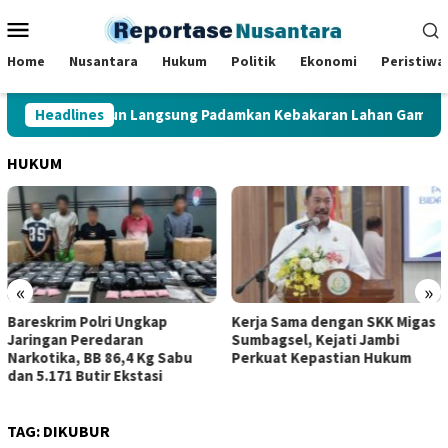
Loncat
Menu
ke
Mobile
konten
Home
Nusantara
Hukum
Politik
Ekonomi
Peristiwa
 Al Haris Terjun Langsung Padamkan Kebakaran Lahan Gambut di
Headlines
HUKUM
«
»
Bareskrim Polri Ungkap
Kerja Sama dengan SKK Migas
Jaringan Peredaran
Sumbagsel, Kejati Jambi
Narkotika, BB 86,4 Kg Sabu
Perkuat Kepastian Hukum
dan 5.171 Butir Ekstasi
TAG:
DIKUBUR