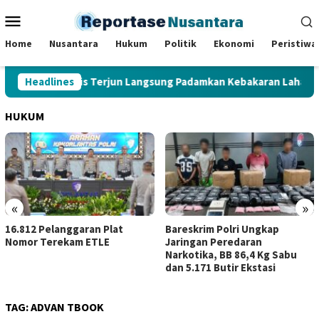
Loncat
Menu
ke
Mobile
konten
Home
Nusantara
Hukum
Politik
Ekonomi
Peristiwa
bernur Al Haris Terjun Langsung Padamkan Kebakaran Lahan Gam
Headlines
HUKUM
«
»
t
Bareskrim Polri Ungkap
Kerja Sama dengan SK
Jaringan Peredaran
Sumbagsel, Kejati Jam
Narkotika, BB 86,4 Kg Sabu
Perkuat Kepastian Hu
dan 5.171 Butir Ekstasi
TAG:
ADVAN TBOOK