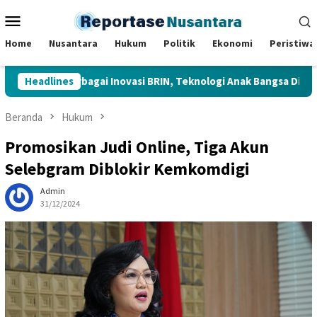
Loncat
Menu
ke
Mobile
konten
Home
Nusantara
Hukum
Politik
Ekonomi
Peristiwa
injau Berbagai Inovasi BRIN, Teknologi Anak Bangsa Dipamerkan d
Headlines
Beranda
Hukum
Promosikan Judi Online, Tiga Akun
Selebgram Diblokir Kemkomdigi
Admin
31/12/2024