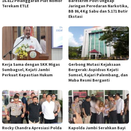
16.812 Pelanggaran Plat Nomor
Bareskrim Polri Ungkap
Terekam ETLE
Jaringan Peredaran Narkotika,
BB 86,4 Kg Sabu dan 5.171 Butir
Ekstasi
Kerja Sama dengan SKK Migas
Gerbong Mutasi Kejaksaan
Sumbagsel, Kejati Jambi
Bergerak: Aspidsus Kejati
Perkuat Kepastian Hukum
Sumsel, Kajari Palembang, dan
Muba Resmi Berganti
Rocky Chandra Apresiasi Polda
Kapolda Jambi Serahkan Bayi