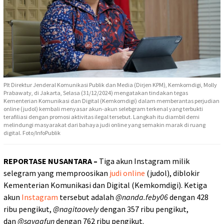
Plt Direktur Jenderal Komunikasi Publik dan Media (Dirjen KPM), Kemkomdigi, Molly
Prabawaty, di Jakarta, Selasa (31/12/2024) mengatakan tindakan tegas
Kementerian Komunikasi dan Digital (Kemkomdigi) dalam memberantas perjudian
online (judol) kembali menyasar akun-akun selebgram terkenal yang terbukti
terafiliasi dengan promosi aktivitas ilegal tersebut. Langkah itu diambil demi
melindungi masyarakat dari bahaya judi online yang semakin marak di ruang
digital. Foto/InfoPublik
REPORTASE NUSANTARA –
Tiga akun Instagram milik
selegram yang memproosikan
judi online
(judol), diblokir
Kementerian Komunikasi dan Digital (Kemkomdigi). Ketiga
akun
Instagram
tersebut adalah
@nanda.feby06
dengan 428
ribu pengikut,
@nagitaovely
dengan 357 ribu pengikut,
dan
@sayaafun
dengan 762 ribu pengikut.