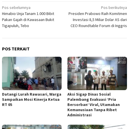
Navigasi
Pos sebelumnya
Pos berikutnya
Himabio Unja Tanam 1.000 Bibit
Presiden Prabowo Raih Komitmen
pos
Pakan Gajah di Kawasaan Bukit
Investasi 8,5 Miliar Dolar AS dari
Tigapuluh, Tebo
CEO Roundtable Forum di Inggris
POS TERKAIT
Datangi Lurah Rawasari, Warga
Aksi Sigap Dinas Sosial
Sampaikan Mosi Kinerja Ketua
Palembang Evakuasi ‘Pria
RT 05
Bersorban’ Viral, Utamakan
Kemanusiaan Tanpa Ribet
Administrasi