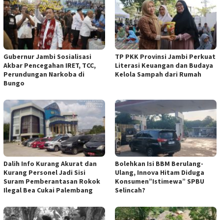
Gubernur Jambi Sosialisasi
TP PKK Provinsi Jambi Perkuat
Akbar Pencegahan IRET, TCC,
Literasi Keuangan dan Budaya
Perundungan Narkoba di
Kelola Sampah dari Rumah
Bungo
Dalih Info Kurang Akurat dan
Bolehkan Isi BBM Berulang-
Kurang Personel Jadi Sisi
Ulang, Innova Hitam Diduga
Suram Pemberantasan Rokok
Konsumen”Istimewa” SPBU
Ilegal Bea Cukai Palembang
Selincah?