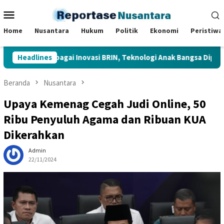
Loncat
Menu
ke
Mobile
konten
Home
Nusantara
Hukum
Politik
Ekonomi
Peristiwa
njau Berbagai Inovasi BRIN, Teknologi Anak Bangsa Dipamerkan d
Headlines
Beranda
Nusantara
Upaya Kemenag Cegah Judi Online, 50
Ribu Penyuluh Agama dan Ribuan KUA
Dikerahkan
Admin
22/11/2024