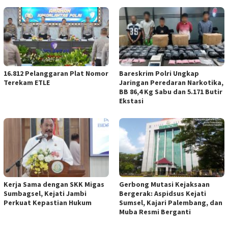
16.812 Pelanggaran Plat Nomor
Bareskrim Polri Ungkap
Terekam ETLE
Jaringan Peredaran Narkotika,
BB 86,4 Kg Sabu dan 5.171 Butir
Ekstasi
Kerja Sama dengan SKK Migas
Gerbong Mutasi Kejaksaan
Sumbagsel, Kejati Jambi
Bergerak: Aspidsus Kejati
Perkuat Kepastian Hukum
Sumsel, Kajari Palembang, dan
Muba Resmi Berganti