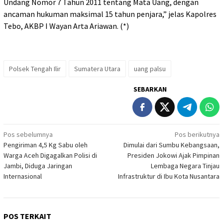
Undang Nomor 7 Tahun 2011 tentang Mata Uang, dengan
ancaman hukuman maksimal 15 tahun penjara,” jelas Kapolres
Tebo, AKBP I Wayan Arta Ariawan. (*)
Polsek Tengah Ilir
Sumatera Utara
uang palsu
SEBARKAN
Navigasi
Pos sebelumnya
Pos berikutnya
Pengiriman 4,5 Kg Sabu oleh
Dimulai dari Sumbu Kebangsaan,
pos
Warga Aceh Digagalkan Polisi di
Presiden Jokowi Ajak Pimpinan
Jambi, Diduga Jaringan
Lembaga Negara Tinjau
Internasional
Infrastruktur di Ibu Kota Nusantara
POS TERKAIT