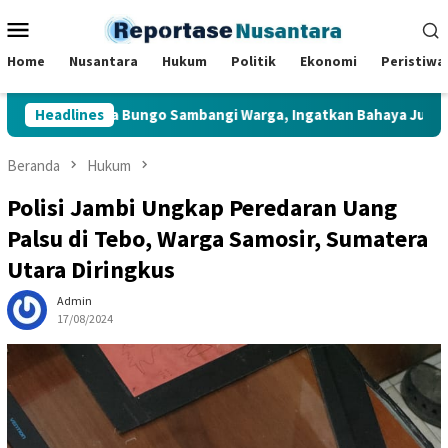
Loncat
Menu
ke
Mobile
konten
Home
Nusantara
Hukum
Politik
Ekonomi
Peristiwa
 Muara Bungo Sambangi Warga, Ingatkan Bahaya Judi Online dan 
Headlines
Beranda
Hukum
Polisi Jambi Ungkap Peredaran Uang
Palsu di Tebo, Warga Samosir, Sumatera
Utara Diringkus
Admin
17/08/2024