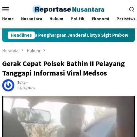
Loncat
Menu
ke
Mobile
konten
Home
Nusantara
Hukum
Politik
Ekonomi
Peristiwa
go Terima Penghargaan Jenderal Listyo Sigit Prabowo
Headlines
1
Beranda
Hukum
Gerak Cepat Polsek Bathin II Pelayang
Tanggapi Informasi Viral Medsos
Editor-
03/06/2026