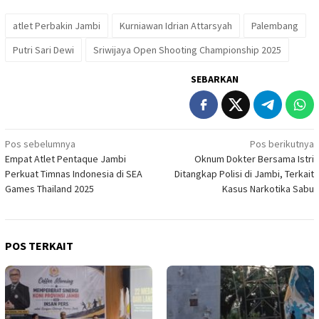
atlet Perbakin Jambi
Kurniawan Idrian Attarsyah
Palembang
Putri Sari Dewi
Sriwijaya Open Shooting Championship 2025
SEBARKAN
Navigasi
Pos sebelumnya
Pos berikutnya
Empat Atlet Pentaque Jambi
Oknum Dokter Bersama Istri
pos
Perkuat Timnas Indonesia di SEA
Ditangkap Polisi di Jambi, Terkait
Games Thailand 2025
Kasus Narkotika Sabu
POS TERKAIT