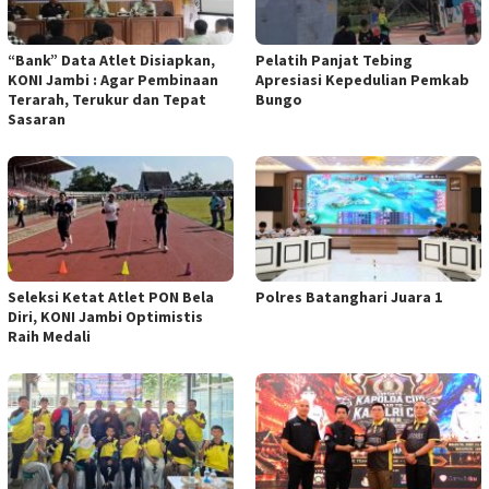
“Bank” Data Atlet Disiapkan,
Pelatih Panjat Tebing
KONI Jambi : Agar Pembinaan
Apresiasi Kepedulian Pemkab
Terarah, Terukur dan Tepat
Bungo
Sasaran
Seleksi Ketat Atlet PON Bela
Polres Batanghari Juara 1
Diri, KONI Jambi Optimistis
Raih Medali