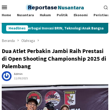
Loncat
Menu
ke
Mobile
konten
Home
Nusantara
Hukum
Politik
Ekonomi
Peristiwa
 Tinjau Berbagai Inovasi BRIN, Teknologi Anak Bangsa Dipamerkan
Headlines
Beranda
Olahraga
Dua Atlet Perbakin Jambi Raih Prestasi
di Open Shooting Championship 2025 di
Palembang
Admin
11/09/2025