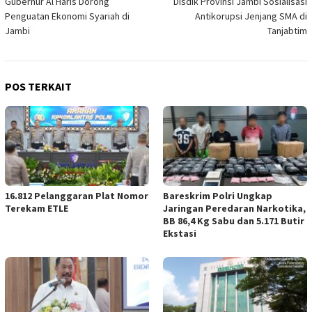
Gubernur Al Haris Dorong
Disdik Provinsi Jambi Sosialisasi
pos
Penguatan Ekonomi Syariah di
Antikorupsi Jenjang SMA di
Jambi
Tanjabtim
POS TERKAIT
16.812 Pelanggaran Plat Nomor
Bareskrim Polri Ungkap
Terekam ETLE
Jaringan Peredaran Narkotika,
BB 86,4 Kg Sabu dan 5.171 Butir
Ekstasi