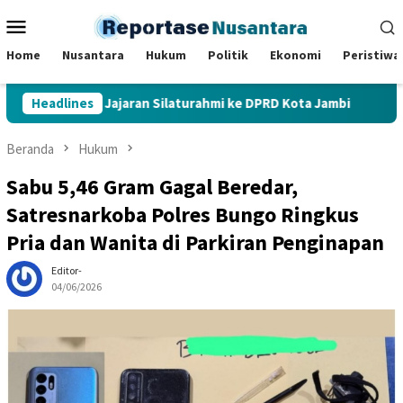
Loncat
Menu
ke
Mobile
konten
Home
Nusantara
Hukum
Politik
Ekonomi
Peristiwa
sta dan Jajaran Silaturahmi ke DPRD Kota Jambi
Headlines
Sekolah
Beranda
Hukum
Sabu 5,46 Gram Gagal Beredar,
Satresnarkoba Polres Bungo Ringkus
Pria dan Wanita di Parkiran Penginapan
Editor-
04/06/2026