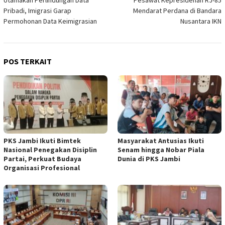
Utamakan Perlindungan Data
Pesawat Kepresidenan RJ-85
pos
Pribadi, Imigrasi Garap
Mendarat Perdana di Bandara
Permohonan Data Keimigrasian
Nusantara IKN
POS TERKAIT
PKS Jambi Ikuti Bimtek
Masyarakat Antusias Ikuti
Nasional Penegakan Disiplin
Senam hingga Nobar Piala
Partai, Perkuat Budaya
Dunia di PKS Jambi
Organisasi Profesional