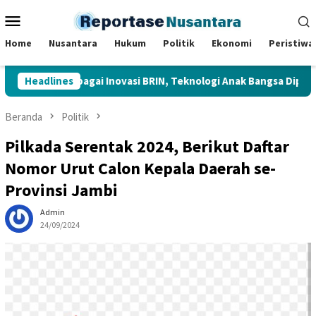
Loncat
Menu
ke
Mobile
konten
Home
Nusantara
Hukum
Politik
Ekonomi
Peristiwa
njau Berbagai Inovasi BRIN, Teknologi Anak Bangsa Dipamerkan di
Headlines
Beranda
Politik
Pilkada Serentak 2024, Berikut Daftar
Nomor Urut Calon Kepala Daerah se-
Provinsi Jambi
Admin
24/09/2024