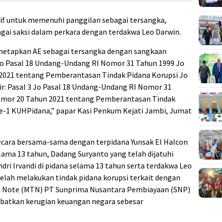
if untuk memenuhi panggilan sebagai tersangka,
ai saksi dalam perkara dengan terdakwa Leo Darwin.
enetapkan AE sebagai tersangka dengan sangkaan
 Jo Pasal 18 Undang-Undang RI Nomor 31 Tahun 1999 Jo
021 tentang Pemberantasan Tindak Pidana Korupsi Jo
air: Pasal 3 Jo Pasal 18 Undang-Undang RI Nomor 31
omor 20 Tahun 2021 tentang Pemberantasan Tindak
 Ke-1 KUHPidana,” papar Kasi Penkum Kejati Jambi, Jumat
ecara bersama-sama dengan terpidana Yunsak El Halcon
elama 13 tahun, Dadang Suryanto yang telah dijatuhi
dri Irvandi di pidana selama 13 tahun serta terdakwa Leo
elah melakukan tindak pidana korupsi terkait dengan
m Note (MTN) PT Sunprima Nusantara Pembiayaan (SNP)
batkan kerugian keuangan negara sebesar