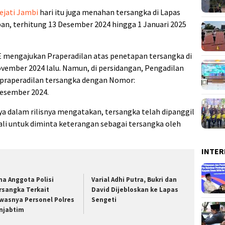
ejati Jambi
hari itu juga menahan tersangka di Lapas
pan, terhitung 13 Desember 2024 hingga 1 Januari 2025
E mengajukan Praperadilan atas penetapan tersangka di
vember 2024 lalu. Namun, di persidangan, Pengadilan
praperadilan tersangka dengan Nomor:
Desember 2024.
aya dalam rilisnya mengatakan, tersangka telah dipanggil
kali untuk diminta keterangan sebagai tersangka oleh
INTER
ma Anggota Polisi
Varial Adhi Putra, Bukri dan
rsangka Terkait
David Dijebloskan ke Lapas
wasnya Personel Polres
Sengeti
njabtim