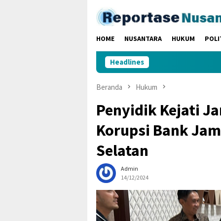
Loncat
ke
konten
HOME
NUSANTARA
HUKUM
POLI
Headlines
Beranda
Hukum
Penyidik Kejati 
Korupsi Bank Jamb
Selatan
Admin
14/12/2024