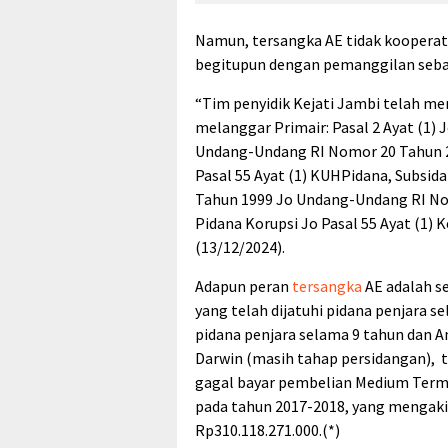
Namun, tersangka AE tidak kooperat
begitupun dengan pemanggilan sebag
“Tim penyidik Kejati Jambi telah m
melanggar Primair: Pasal 2 Ayat (1)
Undang-Undang RI Nomor 20 Tahun 2
Pasal 55 Ayat (1) KUHPidana, Subsid
Tahun 1999 Jo Undang-Undang RI N
Pidana Korupsi Jo Pasal 55 Ayat (1)
(13/12/2024).
Adapun peran
tersangka
AE adalah s
yang telah dijatuhi pidana penjara s
pidana penjara selama 9 tahun dan An
Darwin (masih tahap persidangan), t
gagal bayar pembelian Medium Ter
pada tahun 2017-2018, yang mengaki
Rp310.118.271.000.(*)