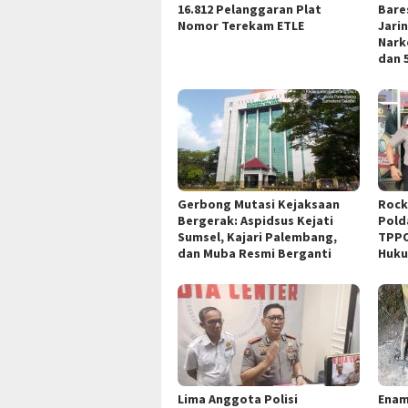
16.812 Pelanggaran Plat
Bare
Nomor Terekam ETLE
Jari
Nark
dan 5
Gerbong Mutasi Kejaksaan
Rock
Bergerak: Aspidsus Kejati
Pold
Sumsel, Kajari Palembang,
TPPO
dan Muba Resmi Berganti
Huku
Lima Anggota Polisi
Enam