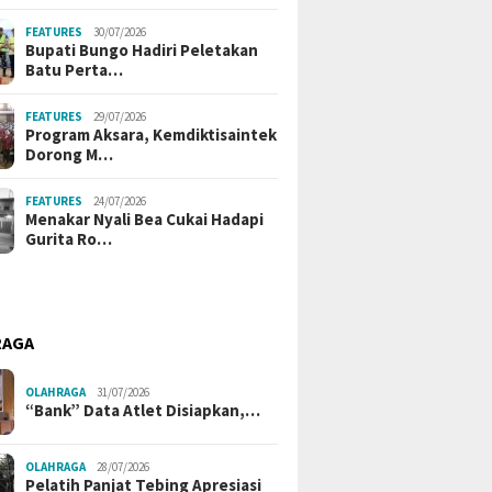
FEATURES
30/07/2026
Bupati Bungo Hadiri Peletakan
Batu Perta…
FEATURES
29/07/2026
Program Aksara, Kemdiktisaintek
Dorong M…
FEATURES
24/07/2026
Menakar Nyali Bea Cukai Hadapi
Gurita Ro…
RAGA
OLAHRAGA
31/07/2026
“Bank” Data Atlet Disiapkan,…
OLAHRAGA
28/07/2026
Pelatih Panjat Tebing Apresiasi