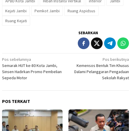
APBD Kota Jambi
Hibah Instansi Vertikal
interior
Jambi
Kejati Jambi
Pemkot Jambi
Ruang Aspidsus
Ruang Kejati
SEBARKAN
Navigasi
Pos sebelumnya
Pos berikutnya
Semarak HUT ke-80 Kota Jambi,
Kemensos Bentuk Tim Khusus
pos
Sinsen Hadirkan Promo Pembelian
Dalami Pelanggaran Pengadaan
Sepeda Motor
Sekolah Rakyat
POS TERKAIT