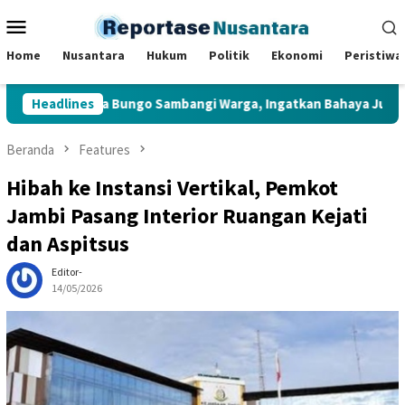
Loncat
Menu
ke
Mobile
konten
Home
Nusantara
Hukum
Politik
Ekonomi
Peristiwa
k Muara Bungo Sambangi Warga, Ingatkan Bahaya Judi Online da
Headlines
Beranda
Features
Hibah ke Instansi Vertikal, Pemkot
Jambi Pasang Interior Ruangan Kejati
dan Aspitsus
Editor-
14/05/2026