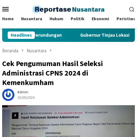
Loncat
Menu
ke
Mobile
konten
Home
Nusantara
Hukum
Politik
Ekonomi
Peristiwa
, TCC, dan Perundungan
Headlines
Gubernur Tinjau Lokasi Pemban
Beranda
Nusantara
Cek Pengumuman Hasil Seleksi
Administrasi CPNS 2024 di
Kemenkumham
Admin
20/09/2024