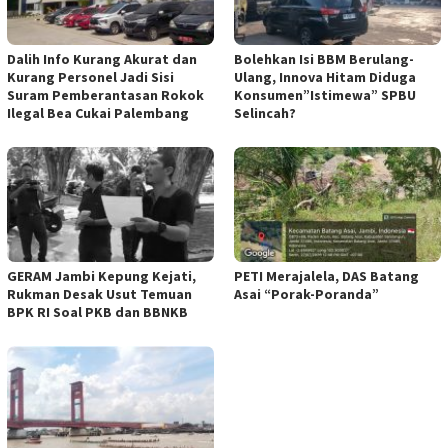
Dalih Info Kurang Akurat dan
Bolehkan Isi BBM Berulang-
Kurang Personel Jadi Sisi
Ulang, Innova Hitam Diduga
Suram Pemberantasan Rokok
Konsumen”Istimewa” SPBU
Ilegal Bea Cukai Palembang
Selincah?
GERAM Jambi Kepung Kejati,
PETI Merajalela, DAS Batang
Rukman Desak Usut Temuan
Asai “Porak-Poranda”
BPK RI Soal PKB dan BBNKB