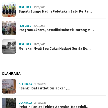
FEATURES
30/07/2026
Bupati Bungo Hadiri Peletakan Batu Perta…
FEATURES
29/07/2026
Program Aksara, Kemdiktisaintek Dorong M…
FEATURES
24/07/2026
Menakar Nyali Bea Cukai Hadapi Gurita Ro…
OLAHRAGA
OLAHRAGA
31/07/2026
“Bank” Data Atlet Disiapkan,…
OLAHRAGA
28/07/2026
Pelatih Panjat Tebing Apresiasi Kepeduli…