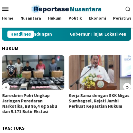
Loncat
Menu
ke
Mobile
konten
Home
Nusantara
Hukum
Politik
Ekonomi
Peristiwa
 TCC, dan Perundungan
Headlines
Gubernur Tinjau Lokasi Pembang
HUKUM
«
»
Bareskrim Polri Ungkap
Kerja Sama dengan SKK Migas
Jaringan Peredaran
Sumbagsel, Kejati Jambi
Narkotika, BB 86,4 Kg Sabu
Perkuat Kepastian Hukum
dan 5.171 Butir Ekstasi
TAG:
TUKS