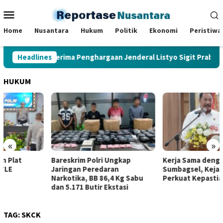
Loncat
Menu
ke
Mobile
konten
Home
Nusantara
Hukum
Politik
Ekonomi
Peristiwa
lres Bungo Terima Penghargaan Jenderal Listyo Sigit Prabowo
Headlines
HUKUM
«
»
Bareskrim Polri Ungkap
Kerja Sama dengan SKK Migas
Jaringan Peredaran
Sumbagsel, Kejati Jambi
Narkotika, BB 86,4 Kg Sabu
Perkuat Kepastian Hukum
dan 5.171 Butir Ekstasi
TAG:
SKCK