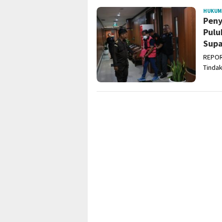
HUKUM
Peny
Pulu
Sup
REPOR
Tindak