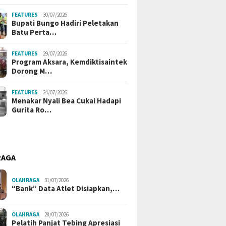
FEATURES
30/07/2026
Bupati Bungo Hadiri Peletakan
Batu Perta…
FEATURES
29/07/2026
Program Aksara, Kemdiktisaintek
Dorong M…
FEATURES
24/07/2026
Menakar Nyali Bea Cukai Hadapi
Gurita Ro…
RAGA
OLAHRAGA
31/07/2026
“Bank” Data Atlet Disiapkan,…
OLAHRAGA
28/07/2026
Pelatih Panjat Tebing Apresiasi