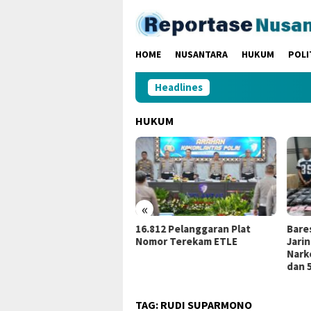
Loncat
ke
konten
HOME
NUSANTARA
HUKUM
POLI
Headlines
HUKUM
«
16.812 Pelanggaran Plat
Bareskrim Polri Ungkap
K
Nomor Terekam ETLE
Jaringan Peredaran
M
Narkotika, BB 86,4 Kg Sabu
J
dan 5.171 Butir Ekstasi
H
TAG:
RUDI SUPARMONO