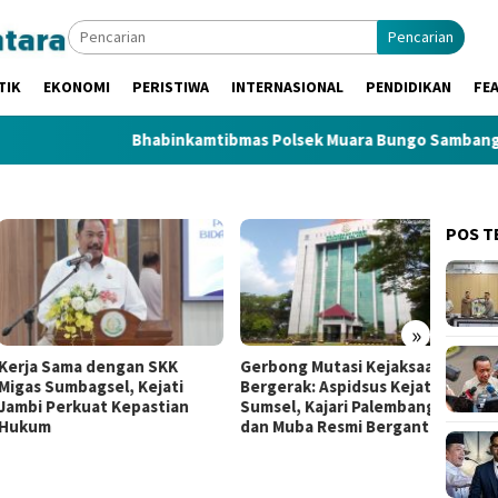
Pencarian
TIK
EKONOMI
PERISTIWA
INTERNASIONAL
PENDIDIKAN
FE
Bhabinkamtibmas Polsek Muara Bungo Sambangi Warga, 
POS T
»
a Sama dengan SKK
Gerbong Mutasi Kejaksaan
Rocky 
s Sumbagsel, Kejati
Bergerak: Aspidsus Kejati
Polda
i Perkuat Kepastian
Sumsel, Kajari Palembang,
TPPO B
um
dan Muba Resmi Berganti
Hukum