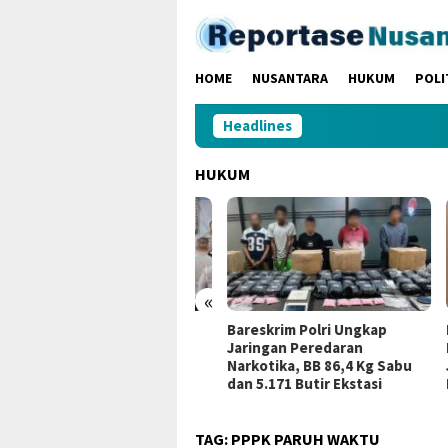
Loncat
ke
konten
HOME
NUSANTARA
HUKUM
POLI
Headlines
HUKUM
«
812 Pelanggaran Plat
Bareskrim Polri Ungkap
Kerj
mor Terekam ETLE
Jaringan Peredaran
Miga
Narkotika, BB 86,4 Kg Sabu
Jamb
dan 5.171 Butir Ekstasi
Huk
TAG:
PPPK PARUH WAKTU