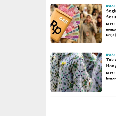
NUSAN
Segi
Sesu
REPOR
menge
Kerja 
NUSAN
Tak 
Hany
REPOR
honore