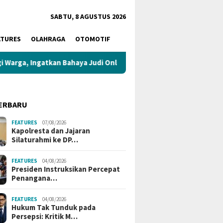
SABTU, 8 AGUSTUS 2026
ATURES
OLAHRAGA
OTOMOTIF
Ingatkan Bahaya Judi Online dan Pinjaman Online
Polsek
ERBARU
FEATURES
07/08/2026
Kapolresta dan Jajaran
Silaturahmi ke DP…
FEATURES
04/08/2026
Chandra Apresiasi
Kapolda Jambi Serahkan Bayi
Lima An
Presiden Instruksikan Percepat
 Jambi Ungkap Dugaan
Delapan Bulan Korban TPPO
Tersang
Penangana…
ayi, Desak Proses
ke Ibu Kandung
Persone
 Tuntas
FEATURES
04/08/2026
Hukum Tak Tunduk pada
Persepsi: Kritik M…