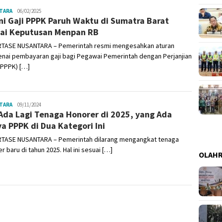
TARA
Admin
06/02/2025
ni Gaji PPPK Paruh Waktu di Sumatra Barat
ai Keputusan Menpan RB
TASE NUSANTARA – Pemerintah resmi mengesahkan aturan
nai pembayaran gaji bagi Pegawai Pemerintah dengan Perjanjian
(PPPK) […]
TARA
Admin
09/11/2024
Ada Lagi Tenaga Honorer di 2025, yang Ada
a PPPK di Dua Kategori Ini
TASE NUSANTARA – Pemerintah dilarang mengangkat tenaga
r baru di tahun 2025. Hal ini sesuai […]
OLAH