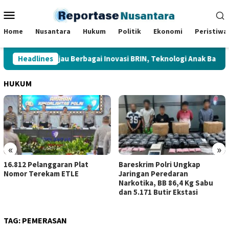
Loncat
Menu
ke
Mobile
konten
Home
Nusantara
Hukum
Politik
Ekonomi
Peristiwa
Presiden Tinjau Berbagai Inovasi BRIN, Teknologi Anak Bangsa D
Headlines
HUKUM
«
»
Bareskrim Polri Ungkap
Kerja Sama dengan SKK Migas
Jaringan Peredaran
Sumbagsel, Kejati Jambi
Narkotika, BB 86,4 Kg Sabu
Perkuat Kepastian Hukum
dan 5.171 Butir Ekstasi
TAG:
PEMERASAN