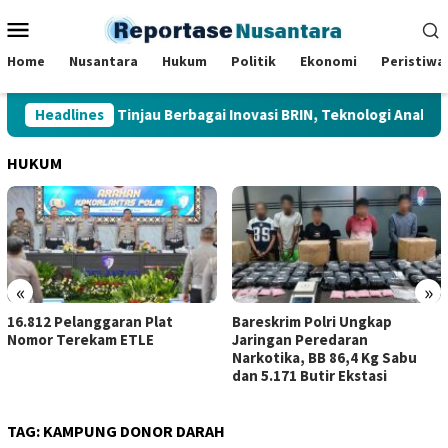
Loncat
Menu
ke
Mobile
konten
Home
Nusantara
Hukum
Politik
Ekonomi
Peristiwa
Presiden Tinjau Berbagai Inovasi BRIN, Teknologi Anak Bang
Headlines
HUKUM
«
»
16.812 Pelanggaran Plat
Bareskrim Polri Ungkap
Nomor Terekam ETLE
Jaringan Peredaran
Narkotika, BB 86,4 Kg Sabu
dan 5.171 Butir Ekstasi
TAG:
KAMPUNG DONOR DARAH