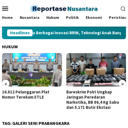
Loncat
Menu
ke
Mobile
konten
Home
Nusantara
Hukum
Politik
Ekonomi
Peristiwa
residen Tinjau Berbagai Inovasi BRIN, Teknologi Anak Bangsa Dip
Headlines
HUKUM
«
»
2 Pelanggaran Plat
Bareskrim Polri Ungkap
Kerja
 Terekam ETLE
Jaringan Peredaran
Sumba
Narkotika, BB 86,4 Kg Sabu
Perku
dan 5.171 Butir Ekstasi
TAG:
GALERI SENI PRABANGKARA