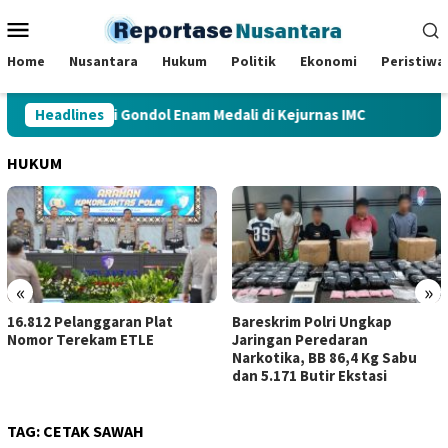
Loncat
Menu
ke
Mobile
konten
Home
Nusantara
Hukum
Politik
Ekonomi
Peristiwa
uaythai Jambi Gondol Enam Medali di Kejurnas IMC
Headlines
Proye
HUKUM
«
»
Bareskrim Polri Ungkap
Kerja Sama dengan SKK 
Jaringan Peredaran
Sumbagsel, Kejati Jambi
Narkotika, BB 86,4 Kg Sabu
Perkuat Kepastian Huk
dan 5.171 Butir Ekstasi
TAG:
CETAK SAWAH