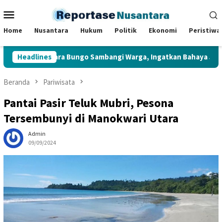
Loncat
Menu
ke
Mobile
konten
Home
Nusantara
Hukum
Politik
Ekonomi
Peristiwa
lsek Muara Bungo Sambangi Warga, Ingatkan Bahaya Judi Online
Headlines
Beranda
Pariwisata
Pantai Pasir Teluk Mubri, Pesona
Tersembunyi di Manokwari Utara
Admin
09/09/2024