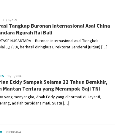
Admin
11/10/2024
rasi Tangkap Buronan Internasional Asal China
andara Ngurah Rai Bali
TASE NUSANTARA – Buronan internasional asal Tiongkok
sial LQ (39), berhasil diringkus Direktorat Jenderal (Ditjen) […]
RES
Admin
10/10/2024
rian Eddy Sampak Selama 22 Tahun Berakhir,
h Mantan Tentara yang Merampok Gaji TNI
A yang menyangka, Abah Eddy yang dihormati di Jayanti,
rang, adalah terpidana mati. Suatu […]
MI
Admin
09/10/2024