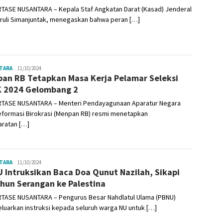
TASE NUSANTARA – Kepala Staf Angkatan Darat (Kasad) Jenderal
aruli Simanjuntak, menegaskan bahwa peran […]
TARA
Admin
11/10/2024
an RB Tetapkan Masa Kerja Pelamar Seleksi
 2024 Gelombang 2
TASE NUSANTARA – Menteri Pendayagunaan Aparatur Negara
eformasi Birokrasi (Menpan RB) resmi menetapkan
aratan […]
TARA
Admin
11/10/2024
 Intruksikan Baca Doa Qunut Nazilah, Sikapi
hun Serangan ke Palestina
TASE NUSANTARA – Pengurus Besar Nahdlatul Ulama (PBNU)
uarkan instruksi kepada seluruh warga NU untuk […]