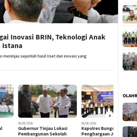
gai Inovasi BRIN, Teknologi Anak
 Istana
 meninjau sejumlah hasil riset dan inovasi yang
OLAH
»
2026
06/08/2026
06/08/2026
ernur Tinjau Lokasi
Kapolres Bungo Terima
16.812 P
bangunan Sekolah
Penghargaan Jenderal
Nomor T