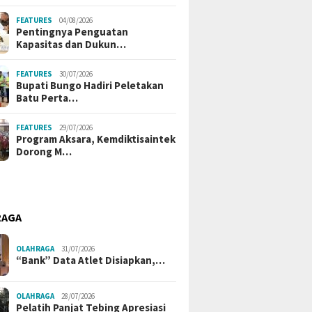
FEATURES
04/08/2026
Pentingnya Penguatan
Kapasitas dan Dukun…
FEATURES
30/07/2026
Bupati Bungo Hadiri Peletakan
Batu Perta…
FEATURES
29/07/2026
Program Aksara, Kemdiktisaintek
Dorong M…
RAGA
OLAHRAGA
31/07/2026
“Bank” Data Atlet Disiapkan,…
06/08/2026
06/08/2026
elanggaran Plat
Datangi Lurah Rawasari,
Aksi Sigap Di
OLAHRAGA
28/07/2026
erekam ETLE
Warga Sampaikan Mosi
Palembang Eva
Pelatih Panjat Tebing Apresiasi