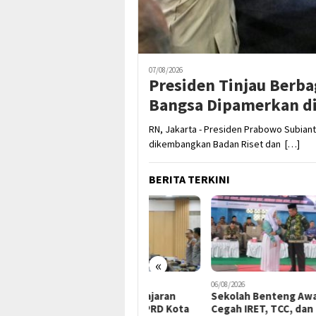
07/08/2026
Presiden Tinjau Berba
Bangsa Dipamerkan di
RN, Jakarta - Presiden Prabowo Subianto
dikembangkan Badan Riset dan […]
BERITA TERKINI
«
07/08/2026
06/08/2026
06/08/
Kapolresta dan Jajaran
Sekolah Benteng Awal
Gub
Silaturahmi ke DPRD Kota
Cegah IRET, TCC, dan
Pem