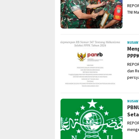
REPOR
TNI M
NUSAN
Menp
PPPK
REPOR
dan R
persy
NUSAN
PBNU
Seta
REPOR
mengel