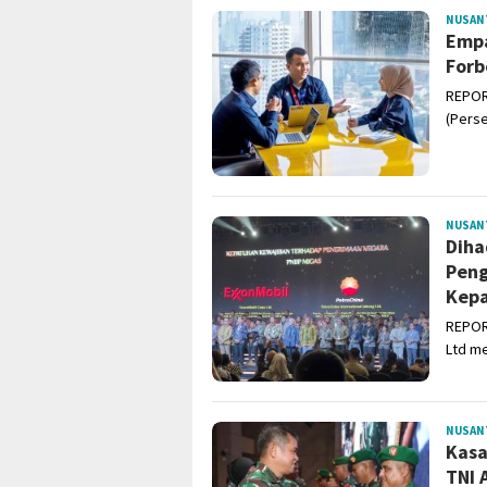
NUSAN
Empa
Forb
REPOR
(Perse
NUSAN
Diha
Peng
Kepa
REPOR
Ltd m
NUSAN
Kasa
TNI 