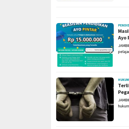
PENDI
Masi
Ayo 
JAMBI
pelaja
HUKUM
Terl
Pega
JAMBI
hukuma