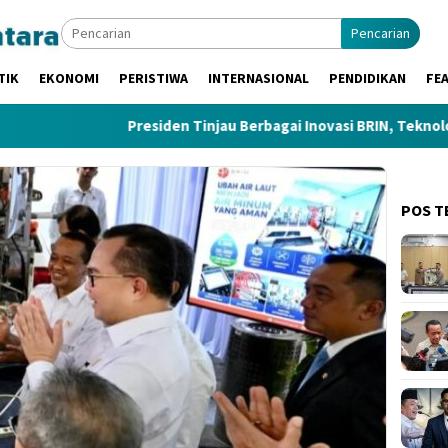
Pencarian
TIK
EKONOMI
PERISTIWA
INTERNASIONAL
PENDIDIKAN
FE
Presiden Tinjau Berbagai Inovasi BRIN, Teknologi Anak Bangsa Di
POS T