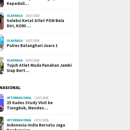
Kinerja Ketua RT 05
Bersorban’ Vi
Kepeduli…
Kemanusiaan 
Administrasi
OLAHRAGA
24/07/2026
Seleksi Ketat Atlet PON Bela
Diri, KONI …
OLAHRAGA
19/07/2026
Polres Batanghari Juara 1
OLAHRAGA
18/07/2026
Tujuh Atlet Muda Panahan Jambi
Siap Bert…
Chandra Apresiasi
Kapolda Jambi Serahkan Bayi
Lima An
 Jambi Ungkap Dugaan
Delapan Bulan Korban TPPO
Tersang
NASIONAL
ayi, Desak Proses
ke Ibu Kandung
Persone
 Tuntas
INTERNASIONAL
13/07/2026
25 Kades Study Visit ke
Tiongkok, Mendes…
INTERNASIONAL
07/07/2026
Indonesia-India Bersatu Jaga