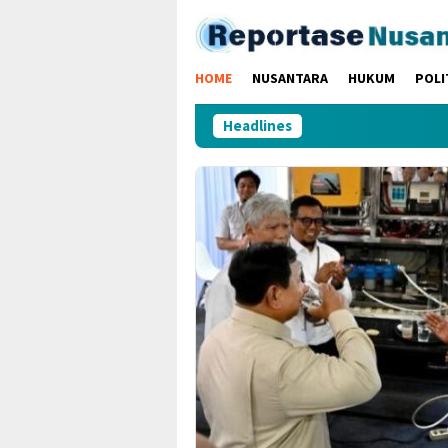
Loncat
ke
konten
HOME
NUSANTARA
HUKUM
POLI
Headlines