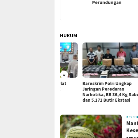
Jambi
Perundungan
Rak
BTN
HUKUM
«
812 Pelanggaran Plat
Bareskrim Polri Ungkap
Kerj
mor Terekam ETLE
Jaringan Peredaran
Miga
Narkotika, BB 86,4 Kg Sabu
Jamb
dan 5.171 Butir Ekstasi
Huk
KESEH
Manf
Kese