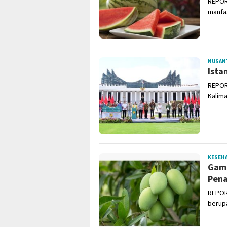
REPOR
manfaa
NUSAN
Ista
REPORT
Kalima
KESEH
Gamp
Pen
REPOR
berup