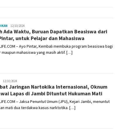
DIKAN
Admin
12/10/2024
h Ada Waktu, Buruan Dapatkan Beasiswa dari
Pintar, untuk Pelajar dan Mahasiswa
LIFE.COM – Ayo Pintar, Kembali membuka program beasiswa bagi
r maupun mahasiswa yang masih aktif. […]
Admin
12/10/2024
ibat Jaringan Nartokika Internasional, Oknum
wai Lapas di Jambi Dituntut Hukuman Mati
LIFE.COM – Jaksa Penuntut Umum (JPU), Kejari Jambi, menuntut
n mati dua terdakwa kasus narktotika. […]