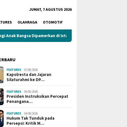
JUMAT, 7 AGUSTUS 2026
ATURES
OLAHRAGA
OTOMOTIF
pamerkan di Istana
Kapolresta dan Jajaran Silaturahmi k
ERBARU
FEATURES
07/08/2026
Kapolresta dan Jajaran
Silaturahmi ke DP…
FEATURES
04/08/2026
Presiden Instruksikan Percepat
Penangana…
FEATURES
04/08/2026
Hukum Tak Tunduk pada
Persepsi: Kritik M…