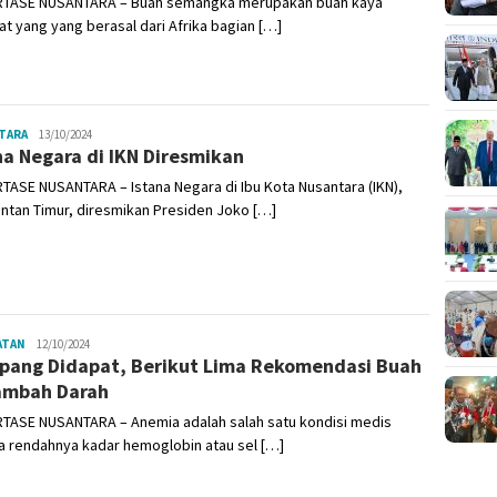
TASE NUSANTARA – Buah semangka merupakan buah kaya
t yang yang berasal dari Afrika bagian […]
TARA
Admin
13/10/2024
na Negara di IKN Diresmikan
ASE NUSANTARA – Istana Negara di Ibu Kota Nusantara (IKN),
ntan Timur, diresmikan Presiden Joko […]
ATAN
Admin
12/10/2024
ang Didapat, Berikut Lima Rekomendasi Buah
ambah Darah
TASE NUSANTARA – Anemia adalah salah satu kondisi medis
a rendahnya kadar hemoglobin atau sel […]