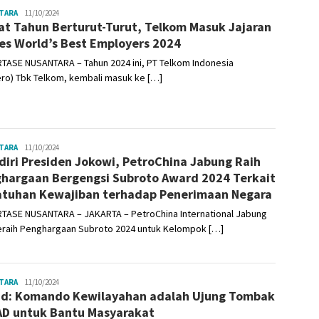
TARA
Admin
11/10/2024
t Tahun Berturut-Turut, Telkom Masuk Jajaran
es World’s Best Employers 2024
TASE NUSANTARA – Tahun 2024 ini, PT Telkom Indonesia
ro) Tbk Telkom, kembali masuk ke […]
TARA
Admin
11/10/2024
diri Presiden Jokowi, PetroChina Jabung Raih
hargaan Bergengsi Subroto Award 2024 Terkait
tuhan Kewajiban terhadap Penerimaan Negara
TASE NUSANTARA – JAKARTA – PetroChina International Jabung
eraih Penghargaan Subroto 2024 untuk Kelompok […]
TARA
Admin
11/10/2024
d: Komando Kewilayahan adalah Ujung Tombak
AD untuk Bantu Masyarakat