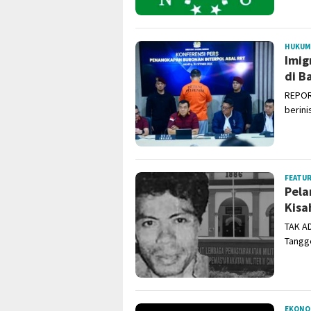
HUKUM
Imig
di B
REPOR
berini
FEATU
Pela
Kisa
TAK AD
Tangge
EKONO