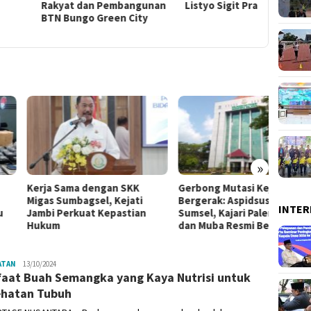
yat dan Pembangunan
Listyo Sigit Prabowo
 Bungo Green City
»
a Sama dengan SKK
Gerbong Mutasi Kejaksaan
Rocky 
s Sumbagsel, Kejati
Bergerak: Aspidsus Kejati
Polda
INTER
i Perkuat Kepastian
Sumsel, Kajari Palembang,
TPPO B
um
dan Muba Resmi Berganti
Hukum
ATAN
Admin
13/10/2024
aat Buah Semangka yang Kaya Nutrisi untuk
hatan Tubuh