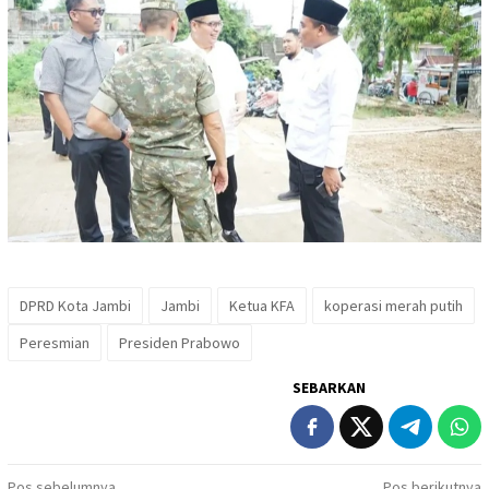
DPRD Kota Jambi
Jambi
Ketua KFA
koperasi merah putih
Peresmian
Presiden Prabowo
SEBARKAN
Pos sebelumnya
Pos berikutnya