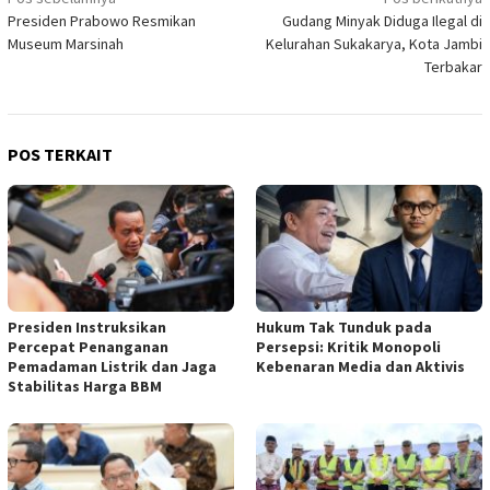
Navigasi
Presiden Prabowo Resmikan
Gudang Minyak Diduga Ilegal di
pos
Museum Marsinah
Kelurahan Sukakarya, Kota Jambi
Terbakar
POS TERKAIT
Presiden Instruksikan
Hukum Tak Tunduk pada
Percepat Penanganan
Persepsi: Kritik Monopoli
Pemadaman Listrik dan Jaga
Kebenaran Media dan Aktivis
Stabilitas Harga BBM