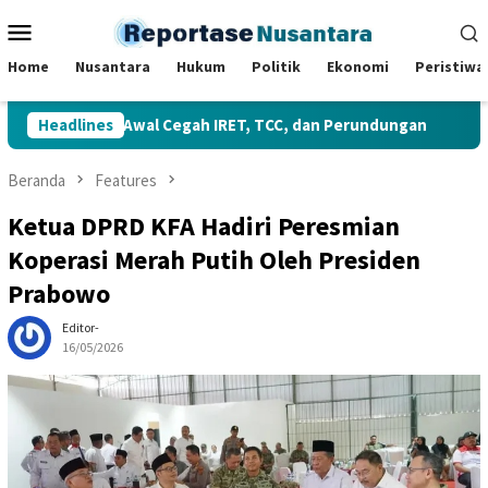
Loncat
Menu
ke
Mobile
konten
Home
Nusantara
Hukum
Politik
Ekonomi
Peristiwa
ng Awal Cegah IRET, TCC, dan Perundungan
Headlines
Gubernur Ti
Beranda
Features
Ketua DPRD KFA Hadiri Peresmian
Koperasi Merah Putih Oleh Presiden
Prabowo
Editor-
16/05/2026