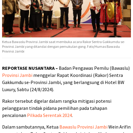
Ketua Bawaslu Provinsi Jambi saat membuka acara Rakor Sentra Gakkumdu se-
Provinsi Jambi yang ditandai dengan pemukulan gong. Foto/Humas Bawaslu
Provinsi Jambi
REPORTASE NUSANTARA –
Badan Pengawas Pemilu (Bawaslu)
Provinsi Jambi
menggelar Rapat Koordinasi (Rakor) Sentra
Gakkumdu se-Provinsi Jambi, yang berlangsung di Hotel BW
Luxury, Sabtu (24/8/2024).
Rakor tersebut digelar dalam rangka mitigasi potensi
pelanggaran tindak pidana pemilihan pada tahapan
pencalonan
Pilkada Serentak 2024
.
Dalam sambutannya, Ketua
Bawaslu Provinsi Jambi
Wein Arifin