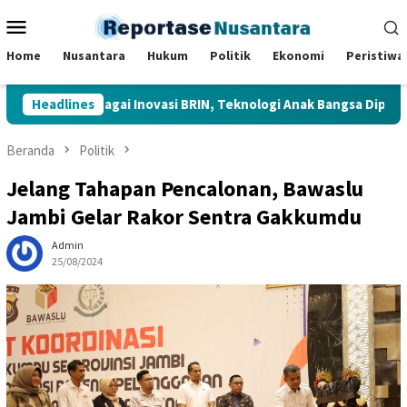
Loncat
Menu
ke
Mobile
konten
Home
Nusantara
Hukum
Politik
Ekonomi
Peristiwa
njau Berbagai Inovasi BRIN, Teknologi Anak Bangsa Dipamerkan di
Headlines
Beranda
Politik
Jelang Tahapan Pencalonan, Bawaslu
Jambi Gelar Rakor Sentra Gakkumdu
Admin
25/08/2024