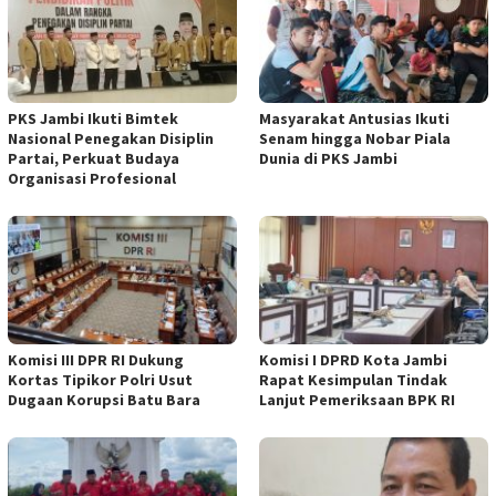
PKS Jambi Ikuti Bimtek
Masyarakat Antusias Ikuti
Nasional Penegakan Disiplin
Senam hingga Nobar Piala
Partai, Perkuat Budaya
Dunia di PKS Jambi
Organisasi Profesional
Komisi III DPR RI Dukung
Komisi I DPRD Kota Jambi
Kortas Tipikor Polri Usut
Rapat Kesimpulan Tindak
Dugaan Korupsi Batu Bara
Lanjut Pemeriksaan BPK RI