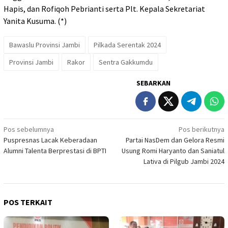
Hapis, dan Rofiqoh Pebrianti serta Plt. Kepala Sekretariat
Yanita Kusuma. (*)
Bawaslu Provinsi Jambi
Pilkada Serentak 2024
Provinsi Jambi
Rakor
Sentra Gakkumdu
SEBARKAN
Navigasi
Pos sebelumnya
Pos berikutnya
Puspresnas Lacak Keberadaan
Partai NasDem dan Gelora Resmi
pos
Alumni Talenta Berprestasi di BPTI
Usung Romi Haryanto dan Saniatul
Lativa di Pilgub Jambi 2024
POS TERKAIT