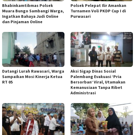
Bhabinkamtibmas Polsek
Polsek Pelepat Ilir Amankan
Muara Bungo Sambangi Warga,
Turnamen Voli PKDP Cup I di
Ingatkan Bahaya Judi Online
Purwasari
dan Pinjaman Online
Datangi Lurah Rawasari, Warga
Aksi Sigap Dinas Sosial
Sampaikan Mosi Kinerja Ketua
Palembang Evakuasi ‘Pria
RT 05
Bersorban’ Viral, Utamakan
Kemanusiaan Tanpa Ribet
Administrasi