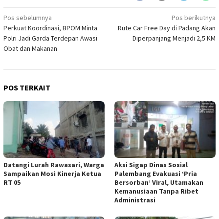
Navigasi
Pos sebelumnya
Pos berikutnya
Perkuat Koordinasi, BPOM Minta
Rute Car Free Day di Padang Akan
pos
Polri Jadi Garda Terdepan Awasi
Diperpanjang Menjadi 2,5 KM
Obat dan Makanan
POS TERKAIT
Datangi Lurah Rawasari, Warga
Aksi Sigap Dinas Sosial
Sampaikan Mosi Kinerja Ketua
Palembang Evakuasi ‘Pria
RT 05
Bersorban’ Viral, Utamakan
Kemanusiaan Tanpa Ribet
Administrasi