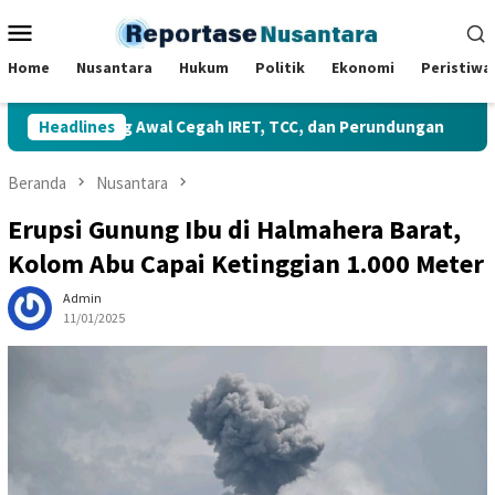
Loncat
Menu
ke
Mobile
konten
Home
Nusantara
Hukum
Politik
Ekonomi
Peristiwa
 Benteng Awal Cegah IRET, TCC, dan Perundungan
Headlines
Guber
Beranda
Nusantara
Erupsi Gunung Ibu di Halmahera Barat,
Kolom Abu Capai Ketinggian 1.000 Meter
Admin
11/01/2025