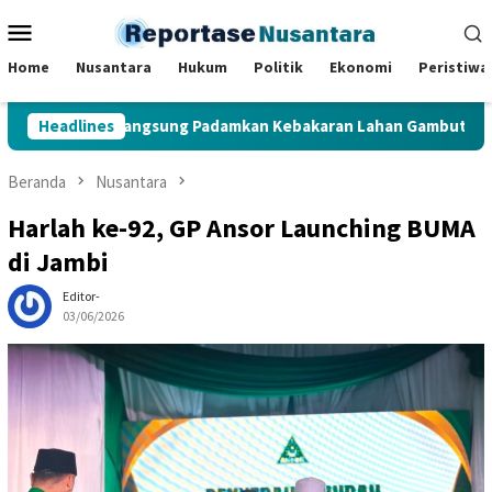
Loncat
Menu
ke
Mobile
konten
Home
Nusantara
Hukum
Politik
Ekonomi
Peristiwa
Terjun Langsung Padamkan Kebakaran Lahan Gambut di Muaro Ja
Headlines
Beranda
Nusantara
Harlah ke-92, GP Ansor Launching BUMA
di Jambi
Editor-
03/06/2026