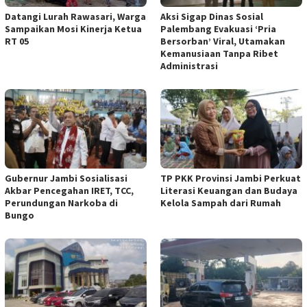
Datangi Lurah Rawasari, Warga
Aksi Sigap Dinas Sosial
Sampaikan Mosi Kinerja Ketua
Palembang Evakuasi ‘Pria
RT 05
Bersorban’ Viral, Utamakan
Kemanusiaan Tanpa Ribet
Administrasi
Gubernur Jambi Sosialisasi
TP PKK Provinsi Jambi Perkuat
Akbar Pencegahan IRET, TCC,
Literasi Keuangan dan Budaya
Perundungan Narkoba di
Kelola Sampah dari Rumah
Bungo