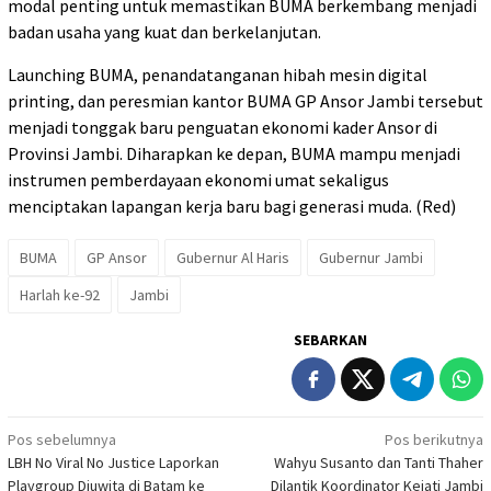
modal penting untuk memastikan BUMA berkembang menjadi
badan usaha yang kuat dan berkelanjutan.
Launching BUMA, penandatanganan hibah mesin digital
printing, dan peresmian kantor BUMA GP Ansor Jambi tersebut
menjadi tonggak baru penguatan ekonomi kader Ansor di
Provinsi Jambi. Diharapkan ke depan, BUMA mampu menjadi
instrumen pemberdayaan ekonomi umat sekaligus
menciptakan lapangan kerja baru bagi generasi muda. (Red)
BUMA
GP Ansor
Gubernur Al Haris
Gubernur Jambi
Harlah ke-92
Jambi
SEBARKAN
Navigasi
Pos sebelumnya
Pos berikutnya
LBH No Viral No Justice Laporkan
Wahyu Susanto dan Tanti Thaher
pos
Playgroup Djuwita di Batam ke
Dilantik Koordinator Kejati Jambi