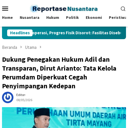
Loncat
Menu
ke
Mobile
konten
Home
Nusantara
Hukum
Politik
Ekonomi
Peristiwa
Mulai Beroperasi, Progres Fisik Disorot: Fasilitas Disebut Lengk
Headlines
Beranda
Utama
Dukung Penegakan Hukum Adil dan
Transparan, Dirut Arianto: Tata Kelola
Perumdam Diperkuat Cegah
Penyimpangan Kedepan
Editor-
08/05/2026