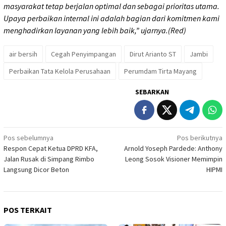
masyarakat tetap berjalan optimal dan sebagai prioritas utama.
Upaya perbaikan internal ini adalah bagian dari komitmen kami
menghadirkan layanan yang lebih baik,” ujarnya.(Red)
air bersih
Cegah Penyimpangan
Dirut Arianto ST
Jambi
Perbaikan Tata Kelola Perusahaan
Perumdam Tirta Mayang
SEBARKAN
Navigasi
Pos sebelumnya
Pos berikutnya
Respon Cepat Ketua DPRD KFA,
Arnold Yoseph Pardede: Anthony
pos
Jalan Rusak di Simpang Rimbo
Leong Sosok Visioner Memimpin
Langsung Dicor Beton
HIPMI
POS TERKAIT