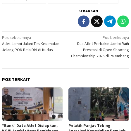
SEBARKAN
Navigasi
Pos sebelumnya
Pos berikutnya
Atlet Jambi Jalani Tes Kesehatan
Dua Atlet Perbakin Jambi Raih
pos
Jelang PON Bela Diri di Kudus
Prestasi di Open Shooting
Championship 2025 di Palembang
POS TERKAIT
“Bank” Data Atlet Disiapkan,
Pelatih Panjat Tebing
KONI Jambi : Agar Pembinaan
Apresiasi Kepedulian Pemkab