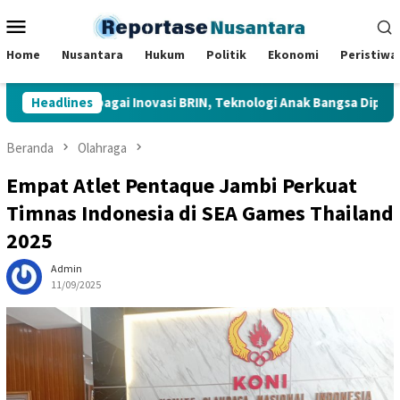
Loncat
Menu
ke
Mobile
konten
Home
Nusantara
Hukum
Politik
Ekonomi
Peristiwa
njau Berbagai Inovasi BRIN, Teknologi Anak Bangsa Dipamerkan di
Headlines
Beranda
Olahraga
Empat Atlet Pentaque Jambi Perkuat
Timnas Indonesia di SEA Games Thailand
2025
Admin
11/09/2025