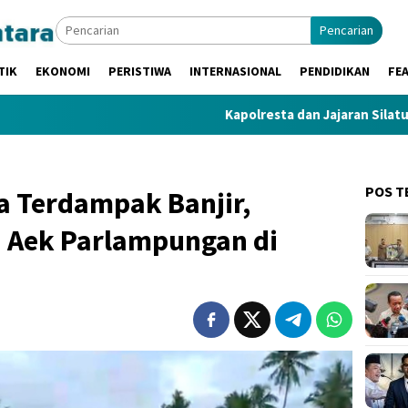
Pencarian
TIK
EKONOMI
PERISTIWA
INTERNASIONAL
PENDIDIKAN
FE
Kapolresta dan Jajaran Silaturahmi ke D
POS T
a Terdampak Banjir,
 Aek Parlampungan di