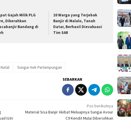
pat Gajah Milik PLG
20 Warga yang Terjebak
re, Dikerahkan
Banjir di Malalo, Tanah
scabanjir Bandang di
Datar, Berhasil Dievakuasi
eh
Tim SAR
 Natal
Sungai Aek Parlampungan
SEBARKAN
Pos berikutnya
g
Material Sisa Banjir Akibat Meluapnya Sungai Avour
ad Istri
C9 Kendit Mulai Dibersihkan