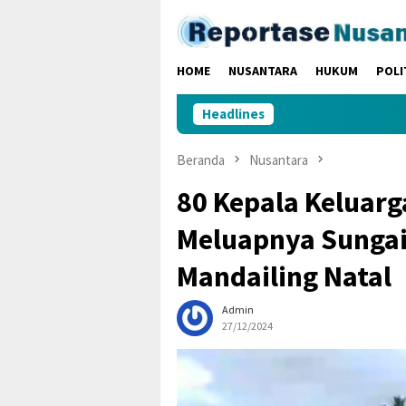
Loncat
ke
konten
HOME
NUSANTARA
HUKUM
POLI
Headlines
Beranda
Nusantara
80 Kepala Keluarg
Meluapnya Sungai
Mandailing Natal
Admin
27/12/2024