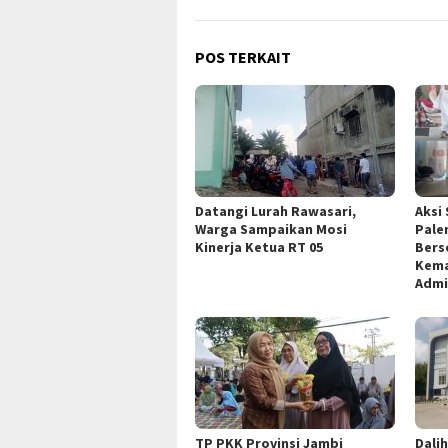
POS TERKAIT
Datangi Lurah Rawasari,
Aksi 
Warga Sampaikan Mosi
Pale
Kinerja Ketua RT 05
Bers
Kema
Admi
TP PKK Provinsi Jambi
Dali