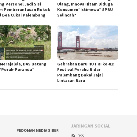
ng Personel Jadi Sisi
Ulang, Innova Hitam Diduga
m Pemberantasan Rokok
Konsumen”Istimewa” SPBU
al Bea Cukai Palembang
Selincah?
 Merajalela, DAS Batang
Gebrakan Baru HUT RI ke-81:
 “Porak-Poranda”
Festival Perahu Bidar
Palembang Bakal Jajal
Lintasan Baru
JARINGAN SOCIAL
PEDOMAN MEDIA SIBER
RSS