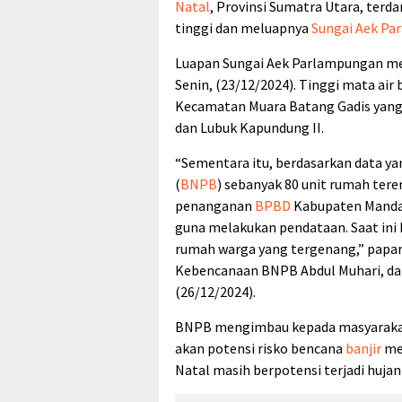
Natal
, Provinsi Sumatra Utara, ter
tinggi dan meluapnya
Sungai Aek P
Luapan Sungai Aek Parlampungan m
Senin, (23/12/2024). Tinggi mata air 
Kecamatan Muara Batang Gadis yang 
dan Lubuk Kapundung II.
“Sementara itu, berdasarkan data y
(
BNPB
) sebanyak 80 unit rumah ter
penanganan
BPBD
Kabupaten Mandail
guna melakukan pendataan. Saat ini 
rumah warga yang tergenang,” papar
Kebencanaan BNPB Abdul Muhari, dala
(26/12/2024).
BNPB mengimbau kepada masyarakat 
akan potensi risko bencana
banjir
men
Natal masih berpotensi terjadi hujan