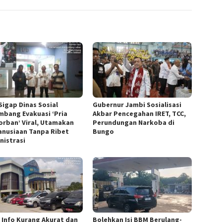
Sigap Dinas Sosial
Gubernur Jambi Sosialisasi
mbang Evakuasi ‘Pria
Akbar Pencegahan IRET, TCC,
orban’ Viral, Utamakan
Perundungan Narkoba di
nusiaan Tanpa Ribet
Bungo
nistrasi
h Info Kurang Akurat dan
Bolehkan Isi BBM Berulang-