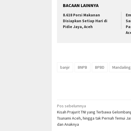
BACAAN LAINNYA
8.618 Porsi Makanan
Em
Disiapkan Setiap Hari di
Sa
Pidie Jaya, Aceh
Pa
Ac
banjir
BNPB
BPBD
Mandailing
Navigasi
Pos sebelumnya
Kisah Prajurit TNI yang Terbawa Gelomban
pos
Tsunami Aceh, hingga tak Pernah Temui Jas
dan Anaknya