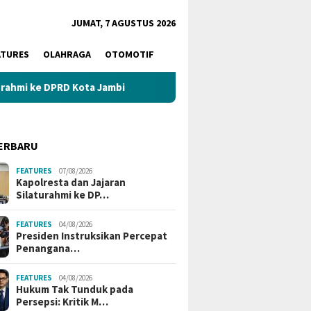
JUMAT, 7 AGUSTUS 2026
ATURES
OLAHRAGA
OTOMOTIF
PRD Kota Jambi
Sekolah Benteng Awal Cegah IRET, TCC, 
ERBARU
FEATURES
07/08/2026
Kapolresta dan Jajaran
Silaturahmi ke DP…
FEATURES
04/08/2026
Presiden Instruksikan Percepat
Penangana…
FEATURES
04/08/2026
Hukum Tak Tunduk pada
Persepsi: Kritik M…