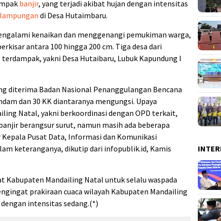
dampak
banjir
, yang terjadi akibat hujan dengan intensitas
arlampungan
di Desa Hutaimbaru.
engalami kenaikan dan menggenangi pemukiman warga,
berkisar antara 100 hingga 200 cm. Tiga desa dari
terdampak, yakni Desa Hutaibaru, Lubuk Kapundung I
ang diterima Badan Nasional Penanggulangan Bencana
endam dan 30 KK diantaranya mengungsi. Upaya
ing Natal, yakni berkoordinasi dengan OPD terkait,
banjir berangsur surut, namun masih ada beberapa
 Kepala Pusat Data, Informasi dan Komunikasi
INTER
m keteranganya, dikutip dari infopublik.id, Kamis
Kabupaten Mandailing Natal untuk selalu waspada
gingat prakiraan cuaca wilayah Kabupaten Mandailing
 dengan intensitas sedang.(*)