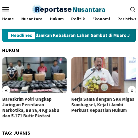
Loncat
Menu
ke
Mobile
konten
Home
Nusantara
Hukum
Politik
Ekonomi
Peristiwa
un Langsung Padamkan Kebakaran Lahan Gambut di Muaro Jambi
Headlines
HUKUM
«
»
Bareskrim Polri Ungkap
Kerja Sama dengan SKK Migas
Jaringan Peredaran
Sumbagsel, Kejati Jambi
Narkotika, BB 86,4 Kg Sabu
Perkuat Kepastian Hukum
dan 5.171 Butir Ekstasi
TAG:
JUKNIS