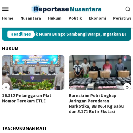
Loncat
Menu
ke
Mobile
konten
Home
Nusantara
Hukum
Politik
Ekonomi
Peristiwa
mtibmas Polsek Muara Bungo Sambangi Warga, Ingatkan Bahaya Ju
Headlines
HUKUM
«
»
16.812 Pelanggaran Plat
Bareskrim Polri Ungkap
Nomor Terekam ETLE
Jaringan Peredaran
Narkotika, BB 86,4 Kg Sabu
dan 5.171 Butir Ekstasi
TAG:
HUKUMAN MATI