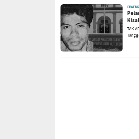
FEATU
Pela
Kisa
TAK AD
Tangge