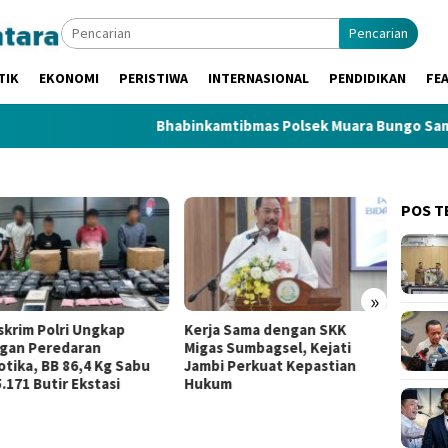
Pencarian
TIK
EKONOMI
PERISTIWA
INTERNASIONAL
PENDIDIKAN
FE
Bhabinkamtibmas Polsek Muara Bungo Sambangi Wa
POS T
»
skrim Polri Ungkap
Kerja Sama dengan SKK
Gerbo
ngan Peredaran
Migas Sumbagsel, Kejati
Berger
otika, BB 86,4 Kg Sabu
Jambi Perkuat Kepastian
Sumsel
.171 Butir Ekstasi
Hukum
dan Mu