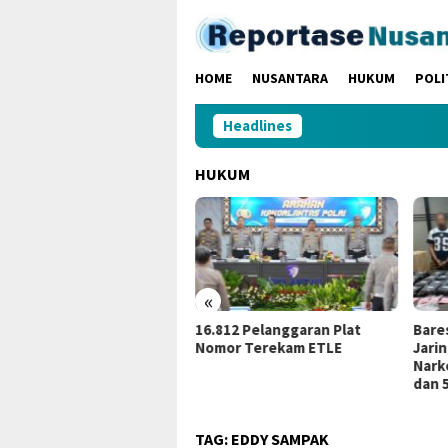
Loncat
ke
konten
HOME
NUSANTARA
HUKUM
POLI
Headlines
HUKUM
«
m Penambang Ilegal
16.812 Pelanggaran Plat
Bare
ubang Jarum” Diamankan
Nomor Terekam ETLE
Jari
reskrim Polres Bungo
Nark
dan 5
TAG:
EDDY SAMPAK