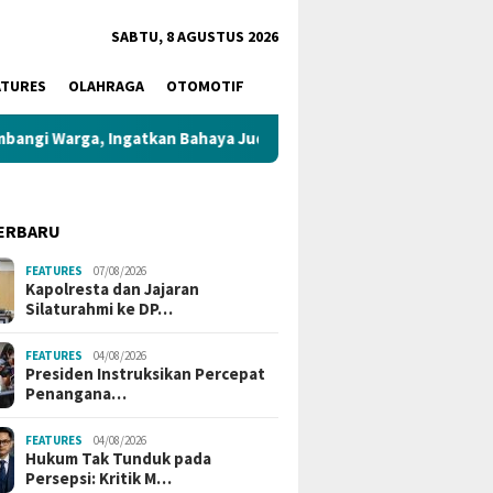
SABTU, 8 AGUSTUS 2026
ATURES
OLAHRAGA
OTOMOTIF
rga, Ingatkan Bahaya Judi Online dan Pinjaman Online
ERBARU
FEATURES
07/08/2026
Kapolresta dan Jajaran
Silaturahmi ke DP…
FEATURES
04/08/2026
ng Mutasi Kejaksaan
Rocky Chandra Apresiasi
Kapolda
Presiden Instruksikan Percepat
ak: Aspidsus Kejati
Polda Jambi Ungkap Dugaan
Delapan
Penangana…
, Kajari Palembang,
TPPO Bayi, Desak Proses
ke Ibu 
ba Resmi Berganti
Hukum Tuntas
FEATURES
04/08/2026
Hukum Tak Tunduk pada
Persepsi: Kritik M…