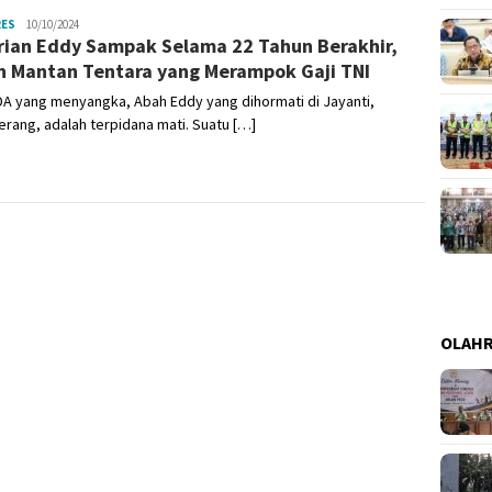
RES
Admin
10/10/2024
rian Eddy Sampak Selama 22 Tahun Berakhir,
h Mantan Tentara yang Merampok Gaji TNI
A yang menyangka, Abah Eddy yang dihormati di Jayanti,
rang, adalah terpidana mati. Suatu […]
OLAH