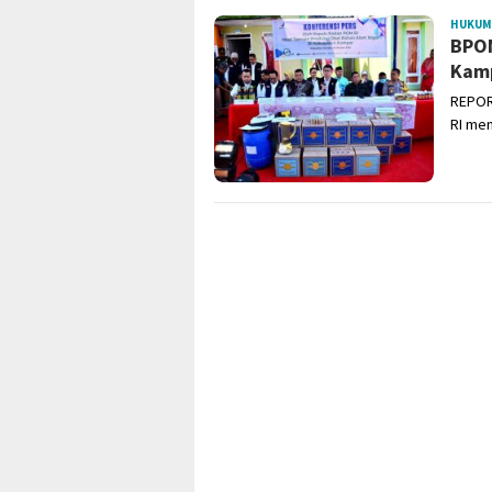
HUKUM
BPOM
Kamp
REPOR
RI me