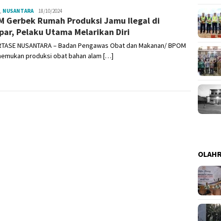
,
NUSANTARA
Admin
18/10/2024
 Gerbek Rumah Produksi Jamu Ilegal di
ar, Pelaku Utama Melarikan Diri
TASE NUSANTARA – Badan Pengawas Obat dan Makanan/ BPOM
nemukan produksi obat bahan alam […]
OLAH