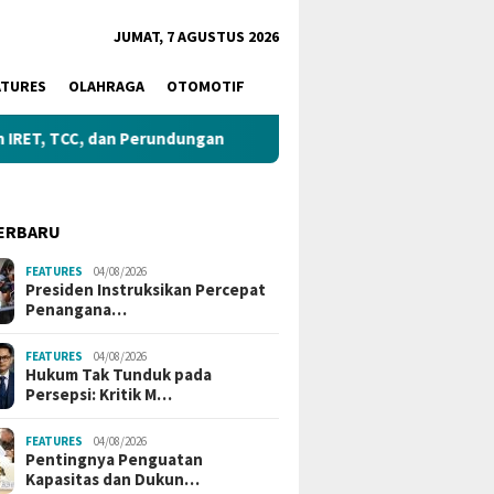
JUMAT, 7 AGUSTUS 2026
ATURES
OLAHRAGA
OTOMOTIF
 TCC, dan Perundungan
Gubernur Tinjau Lokasi Pemban
ERBARU
FEATURES
04/08/2026
Presiden Instruksikan Percepat
Penangana…
FEATURES
04/08/2026
ng Mutasi Kejaksaan
Rocky Chandra Apresiasi
Kapolda
Hukum Tak Tunduk pada
ak: Aspidsus Kejati
Polda Jambi Ungkap Dugaan
Delapan
Persepsi: Kritik M…
, Kajari Palembang,
TPPO Bayi, Desak Proses
ke Ibu 
ba Resmi Berganti
Hukum Tuntas
FEATURES
04/08/2026
Pentingnya Penguatan
Kapasitas dan Dukun…