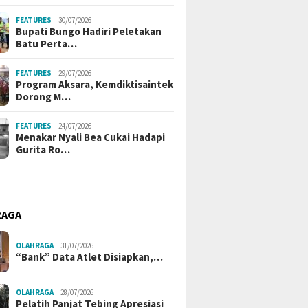
FEATURES
30/07/2026
Bupati Bungo Hadiri Peletakan
Batu Perta…
FEATURES
29/07/2026
Program Aksara, Kemdiktisaintek
Dorong M…
FEATURES
24/07/2026
Menakar Nyali Bea Cukai Hadapi
Gurita Ro…
RAGA
OLAHRAGA
31/07/2026
“Bank” Data Atlet Disiapkan,…
OLAHRAGA
28/07/2026
Pelatih Panjat Tebing Apresiasi