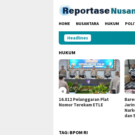
Loncat
ke
konten
HOME
NUSANTARA
HUKUM
POLI
Headlines
HUKUM
«
m Penambang Ilegal
16.812 Pelanggaran Plat
Bare
ubang Jarum” Diamankan
Nomor Terekam ETLE
Jari
reskrim Polres Bungo
Nark
dan 5
TAG:
BPOM RI