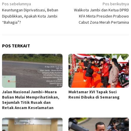
Navigasi
Pos sebelumnya
Pos berikutnya
Keuntungan Diprivatisasi, Beban
Walikota Jambi dan Ketua DPRD
pos
Dipublikkan, Apakah Kota Jambi
KFA Minta Presiden Prabowo
“Bahagia”?
Cabut Zona Merah Pertamina
POS TERKAIT
Jalan Nasional Jambi–Muara
Muktamar XVI Tapak Suci
Bulian Mulai Memprihatinkan,
Resmi Dibuka di Semarang
Sejumlah Titik Rusak dan
Retak Ancam Keselamatan