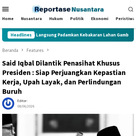
Loncat
Menu
ke
Mobile
konten
Home
Nusantara
Hukum
Politik
Ekonomi
Peristiwa
ris Terjun Langsung Padamkan Kebakaran Lahan Gambut di Muaro
Headlines
Beranda
Features
Said Iqbal Dilantik Penasihat Khusus
Presiden : Siap Perjuangkan Kepastian
Kerja, Upah Layak, dan Perlindungan
Buruh
Editor-
08/06/2026